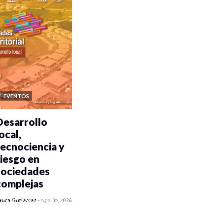
EVENTOS
Desarrollo
ocal,
tecnociencia y
riesgo en
sociedades
complejas
0 veces compartido
aura Gutiérrez
-
Ago 05, 2026
97 vistas