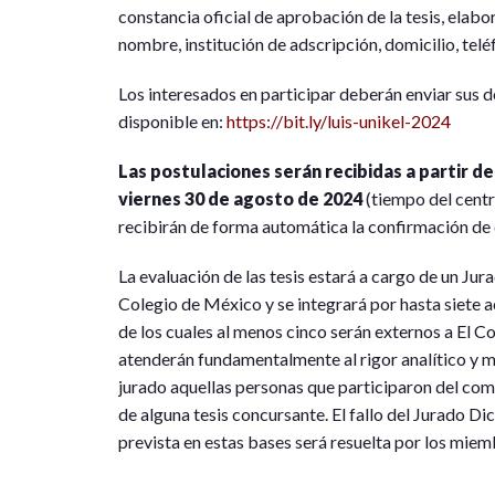
constancia oficial de aprobación de la tesis, elabor
nombre, institución de adscripción, domicilio, telé
Los interesados en participar deberán enviar sus 
disponible en:
https://bit.ly/luis-unikel-2024
Las postulaciones serán recibidas a partir del
viernes 30 de agosto de 2024
(tiempo del centro
recibirán de forma automática la confirmación de 
La evaluación de las tesis estará a cargo de un Ju
Colegio de México y se integrará por hasta siete
de los cuales al menos cinco serán externos a El C
atenderán fundamentalmente al rigor analítico y 
jurado aquellas personas que participaron del comit
de alguna tesis concursante. El fallo del Jurado Di
prevista en estas bases será resuelta por los mie