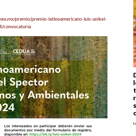
mex.mx/premio/premio-latinoamericano-luis-unikel-
4/convocatoria
l
L