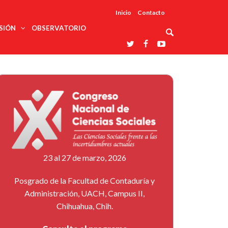
Inicio
Contacto
SIÓN
OBSERVATORIO
Asociaciones
udios
profesionales
onales
Grupos de
Reconoce
arrollo
trabajo
ar
La UDUALC
rcultural
os
A La
Redes
Universidad
cación
temáticas
De México
odología
Laboratorios
tico
En Su 475
as ciencias
Aniversario
nacionales
ales
Entidades
afines
d pública
23 al 27 de marzo, 2026
ajo social
ismo
Posgrado de la Facultad de Contaduría y
Administración, UACH, Campus II,
Chihuahua, Chih.