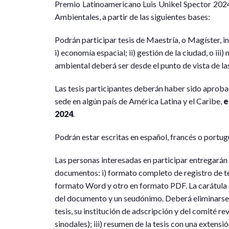
Premio Latinoamericano Luis Unikel Spector 2024 
Ambientales, a partir de las siguientes bases:
Podrán participar tesis de Maestría, o Magíster, in
i) economía espacial; ii) gestión de la ciudad, o ii
ambiental deberá ser desde el punto de vista de las
Las tesis participantes deberán haber sido aproba
sede en algún país de América Latina y el Caribe,
e
2024
.
Podrán estar escritas en español, francés o portug
Las personas interesadas en participar entregará
documentos: i) formato completo de registro de tesi
formato Word y otro en formato PDF. La carátula de
del documento y un seudónimo. Deberá eliminarse d
tesis, su institución de adscripción y del comité rev
sinodales); iii) resumen de la tesis con una extens