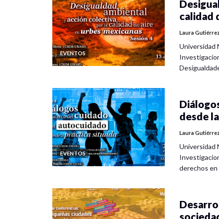
Desigual
calidad 
Laura Gutiérre
Universidad 
EVENTOS
Investigacio
Desigualdad
Diálogos
desde la
Laura Gutiérre
Universidad 
EVENTOS
Investigacio
derechos en
Desarrol
socieda