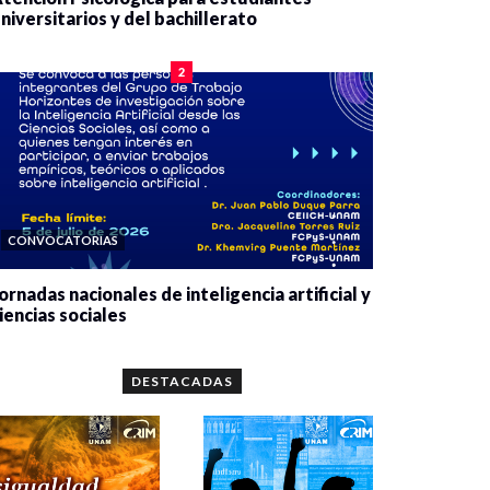
niversitarios y del bachillerato
0 veces compartido
2075 vistas
2
CONVOCATORIAS
ornadas nacionales de inteligencia artificial y
iencias sociales
0 veces compartido
5643 vistas
DESTACADAS