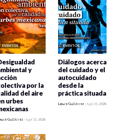
EVENTOS
EVENTOS
Desigualdad
Diálogos acerca
ambiental y
del cuidado y el
acción
autocuidado
colectiva por la
desde la
calidad del aire
práctica situada
en urbes
0 veces compartido
Laura Gutiérrez
-
Ago 05, 2026
mexicanas
108 vistas
0 veces compartido
aura Gutiérrez
-
Ago 05, 2026
110 vistas