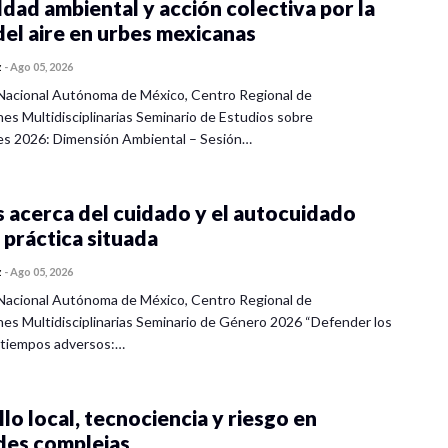
dad ambiental y acción colectiva por la
del aire en urbes mexicanas
z
-
Ago 05, 2026
Nacional Autónoma de México, Centro Regional de
nes Multidisciplinarias Seminario de Estudios sobre
es 2026: Dimensión Ambiental – Sesión…
 acerca del cuidado y el autocuidado
 práctica situada
z
-
Ago 05, 2026
Nacional Autónoma de México, Centro Regional de
nes Multidisciplinarias Seminario de Género 2026 “Defender los
 tiempos adversos:…
lo local, tecnociencia y riesgo en
des complejas