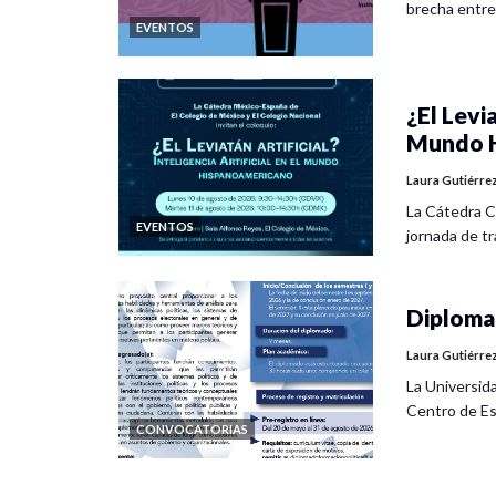
brecha entre
EVENTOS
¿El Levia
Mundo H
Laura Gutiérre
La Cátedra C
EVENTOS
jornada de tra
Diplomad
Laura Gutiérre
La Universid
Centro de Es
CONVOCATORIAS