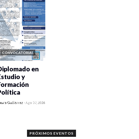
CONVOCATORIAS
Diplomado en
Estudio y
Formación
Política
0 veces compartido
aura Gutiérrez
-
Ago 07, 2026
1177 vistas
PRÓXIMOS EVENTOS