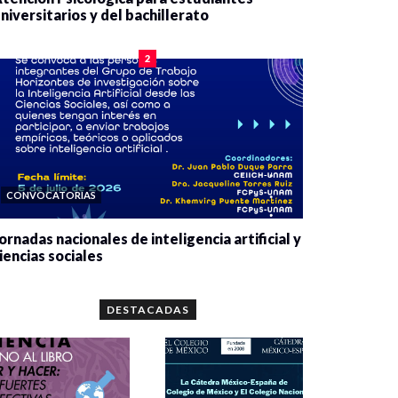
niversitarios y del bachillerato
0 veces compartido
2086 vistas
2
CONVOCATORIAS
ornadas nacionales de inteligencia artificial y
iencias sociales
0 veces compartido
5670 vistas
DESTACADAS