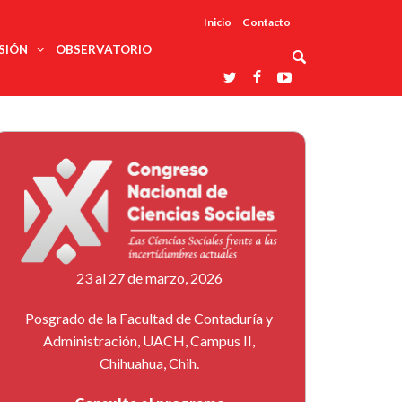
Inicio
Contacto
SIÓN
OBSERVATORIO
Asociaciones
udios
profesionales
onales
Grupos de
Reconoce
arrollo
trabajo
ar
La UDUALC
rcultural
os
A La
Redes
Universidad
cación
temáticas
De México
odología
Laboratorios
tico
En Su 475
as ciencias
Aniversario
nacionales
ales
Entidades
afines
d pública
23 al 27 de marzo, 2026
ajo social
ismo
Posgrado de la Facultad de Contaduría y
Administración, UACH, Campus II,
Chihuahua, Chih.