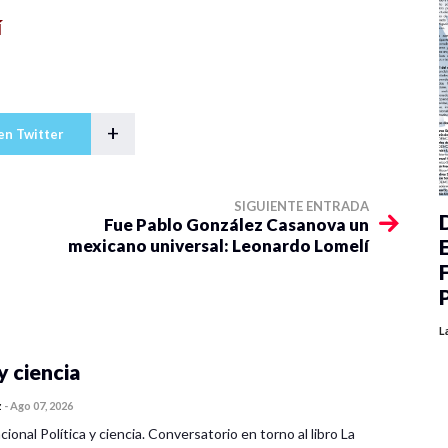
í
+
en Twitter
SIGUIENTE ENTRADA
Fue Pablo González Casanova un
mexicano universal: Leonardo Lomelí
L
y ciencia
z
-
Ago 07, 2026
cional Política y ciencia. Conversatorio en torno al libro La