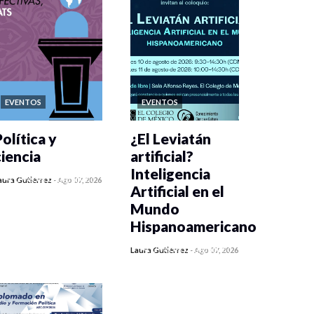
EVENTOS
EVENTOS
olítica y
¿El Leviatán
ciencia
artificial?
Inteligencia
0 veces compartido
aura Gutiérrez
-
Ago 07, 2026
Artificial en el
413 vistas
Mundo
Hispanoamericano
0 veces compartido
Laura Gutiérrez
-
Ago 07, 2026
423 vistas