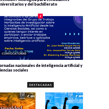
niversitarios y del bachillerato
0 veces compartido
2077 vistas
2
CONVOCATORIAS
ornadas nacionales de inteligencia artificial y
iencias sociales
0 veces compartido
5644 vistas
DESTACADAS