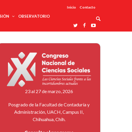
Inicio
Contacto
SIÓN
OBSERVATORIO
Asociaciones
udios
profesionales
onales
Grupos de
Reconoce
arrollo
trabajo
ar
La UDUALC
rcultural
os
A La
Redes
Universidad
cación
temáticas
De México
odología
Laboratorios
tico
En Su 475
as ciencias
Aniversario
nacionales
ales
Entidades
afines
d pública
23 al 27 de marzo, 2026
ajo social
ismo
Posgrado de la Facultad de Contaduría y
Administración, UACH, Campus II,
Chihuahua, Chih.