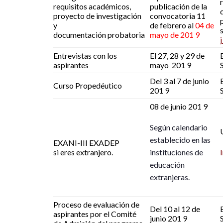
requisitos académicos,
publicación de la
proyecto de investigación
convocatoria 11
y
de febrero al
04 de
documentación probatoria
mayo de 201 9
Entrevistas con los
El 27, 28 y 29 de
aspirantes
mayo 201 9
Del 3 al 7 de junio
Curso Propedéutico
201 9
08 de junio 201 9
Según calendario
establecido en las
EXANI-III EXADEP
si eres extranjero.
instituciones de
educación
extranjeras.
Proceso de evaluación de
Del 10 al 12 de
aspirantes por el Comité
junio 201 9