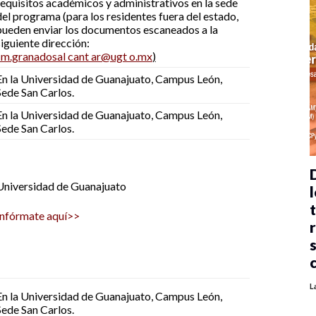
requisitos académicos y administrativos en la sede
del programa (para los residentes fuera del estado,
pueden enviar los documentos escaneados a la
siguiente dirección:
j m.granadosal cant ar@ugt o.mx
)
En la Universidad de Guanajuato, Campus León,
Sede San Carlos.
En la Universidad de Guanajuato, Campus León,
Sede San Carlos.
Universidad de Guanajuato
l
Infórmate aquí>>
L
En la Universidad de Guanajuato, Campus León,
Sede San Carlos.