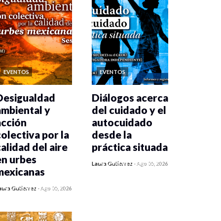
EVENTOS
EVENTOS
Desigualdad
Diálogos acerca
ambiental y
del cuidado y el
acción
autocuidado
colectiva por la
desde la
calidad del aire
práctica situada
en urbes
0 veces compartido
Laura Gutiérrez
-
Ago 05, 2026
mexicanas
232 vistas
0 veces compartido
aura Gutiérrez
-
Ago 05, 2026
237 vistas