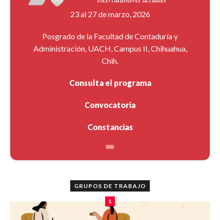
23 al 27 de marzo, 2026
Posgrado de la Facultad de Contaduría y
Administración, UACH, Campus II, Chihuahua,
Chih.
Consulta el programa
Convocatoria
Constancias
GRUPOS DE TRABAJO
1