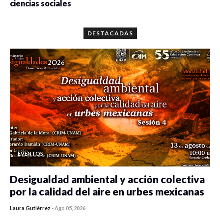
ciencias sociales
0 veces compartido
5643 vistas
DESTACADAS
EVENTOS
Desigualdad ambiental y acción colectiva
por la calidad del aire en urbes mexicanas
Laura Gutiérrez
-
Ago 05, 2026
0 veces compartido
109 vistas