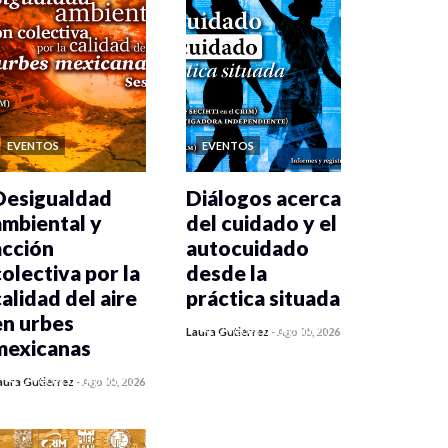
EVENTOS
EVENTOS
Desigualdad
Diálogos acerca
ambiental y
del cuidado y el
acción
autocuidado
colectiva por la
desde la
calidad del aire
práctica situada
en urbes
0 veces compartido
Laura Gutiérrez
-
Ago 05, 2026
mexicanas
114 vistas
0 veces compartido
aura Gutiérrez
-
Ago 05, 2026
117 vistas