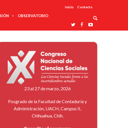
Inicio
Contacto
SIÓN
OBSERVATORIO
Asociaciones
udios
profesionales
onales
Grupos de
Reconoce
arrollo
trabajo
ar
La UDUALC
rcultural
os
A La
Redes
Universidad
cación
temáticas
De México
odología
Laboratorios
tico
En Su 475
as ciencias
Aniversario
nacionales
ales
Entidades
afines
d pública
23 al 27 de marzo, 2026
ajo social
ismo
Posgrado de la Facultad de Contaduría y
Administración, UACH, Campus II,
Chihuahua, Chih.