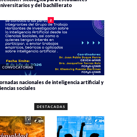
niversitarios y del bachillerato
0 veces compartido
2075 vistas
2
CONVOCATORIAS
ornadas nacionales de inteligencia artificial y
iencias sociales
0 veces compartido
5643 vistas
DESTACADAS