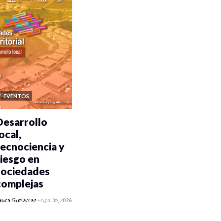
EVENTOS
Desarrollo
ocal,
tecnociencia y
riesgo en
sociedades
complejas
0 veces compartido
aura Gutiérrez
-
Ago 05, 2026
103 vistas