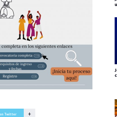
u
J
c
+
en Twitter