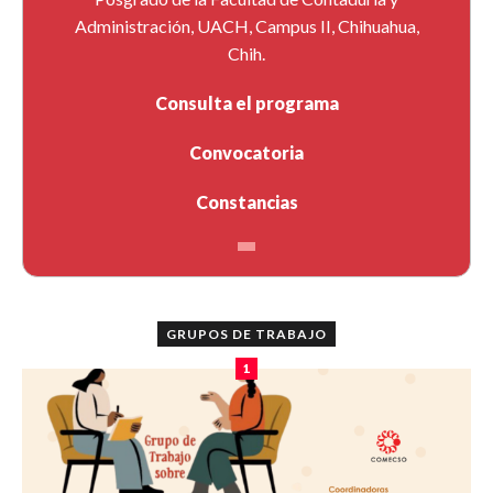
Administración, UACH, Campus II, Chihuahua,
Chih.
Consulta el programa
Convocatoria
Constancias
GRUPOS DE TRABAJO
1