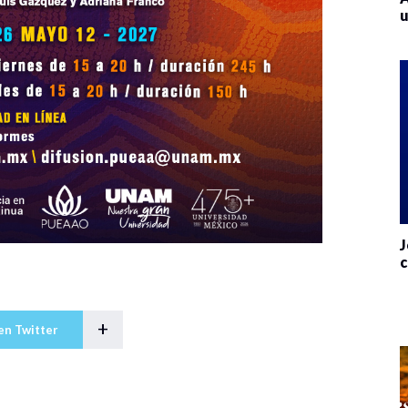
u
J
c
+
en Twitter