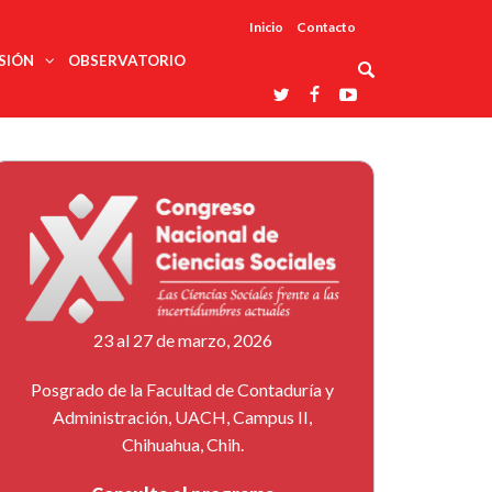
Inicio
Contacto
SIÓN
OBSERVATORIO
Asociaciones
udios
profesionales
onales
Grupos de
Reconoce
arrollo
trabajo
ar
La UDUALC
rcultural
os
A La
Redes
Universidad
cación
temáticas
De México
odología
Laboratorios
tico
En Su 475
as ciencias
Aniversario
nacionales
ales
Entidades
afines
d pública
23 al 27 de marzo, 2026
ajo social
ismo
Posgrado de la Facultad de Contaduría y
Administración, UACH, Campus II,
Chihuahua, Chih.