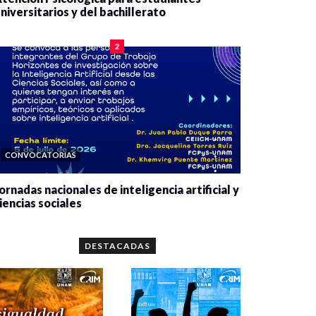
niversitarios y del bachillerato
0 veces compartido
2078 vistas
2
CONVOCATORIAS
ornadas nacionales de inteligencia artificial y
iencias sociales
0 veces compartido
5657 vistas
DESTACADAS