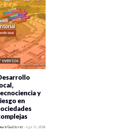
EVENTOS
Desarrollo
ocal,
tecnociencia y
riesgo en
sociedades
complejas
0 veces compartido
aura Gutiérrez
-
Ago 05, 2026
351 vistas