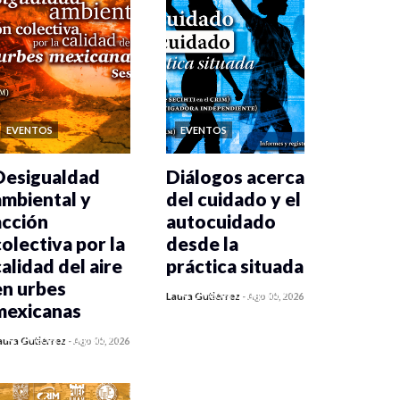
EVENTOS
EVENTOS
Desigualdad
Diálogos acerca
ambiental y
del cuidado y el
acción
autocuidado
colectiva por la
desde la
calidad del aire
práctica situada
en urbes
0 veces compartido
Laura Gutiérrez
-
Ago 05, 2026
mexicanas
407 vistas
0 veces compartido
aura Gutiérrez
-
Ago 05, 2026
409 vistas