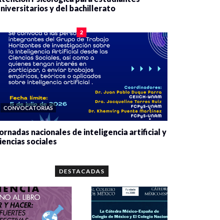
niversitarios y del bachillerato
0 veces compartido
2085 vistas
2
CONVOCATORIAS
ornadas nacionales de inteligencia artificial y
iencias sociales
0 veces compartido
5667 vistas
DESTACADAS