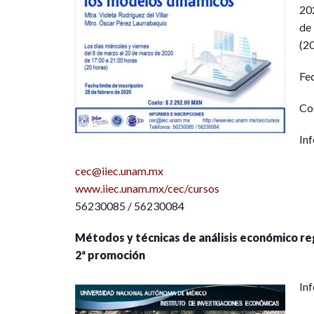
20
de
(20
Fec
Co
Inf
cec@iiec.unam.mx
www.iiec.unam.mx/cec/cursos
56230085 / 56230084
Métodos y técnicas de análisis económico re
2ª promoción
Inf