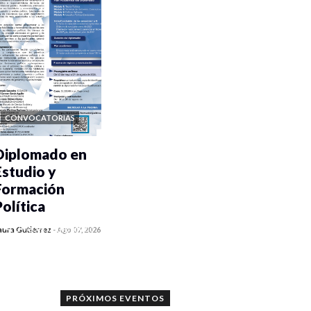
CONVOCATORIAS
Diplomado en
Estudio y
Formación
Política
0 veces compartido
aura Gutiérrez
-
Ago 07, 2026
1176 vistas
PRÓXIMOS EVENTOS