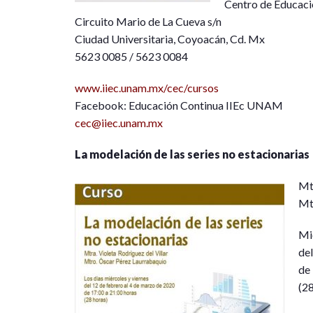
Centro de Educaci
Circuito Mario de La Cueva s/n
Ciudad Universitaria, Coyoacán, Cd. Mx
5623 0085 / 5623 0084
www.iiec.unam.mx/cec/cursos
Facebook: Educación Continua IIEc UNAM
cec@iiec.unam.mx
La modelación de las series no estacionarias
Mtr
Mt
Mié
del
de
(28