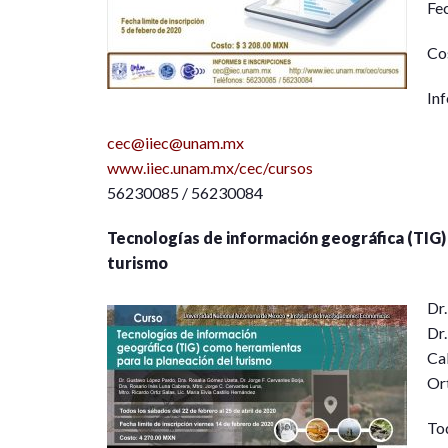
Fec
Co
Inf
cec@iiec@unam.mx
www.iiec.unam.mx/cec/cursos
56230085 / 56230084
Tecnologías de información geográfica (TIG)
turismo
Dr
Dr.
Ca
Ort
Tod