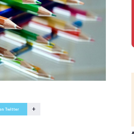
+
en Twitter
A