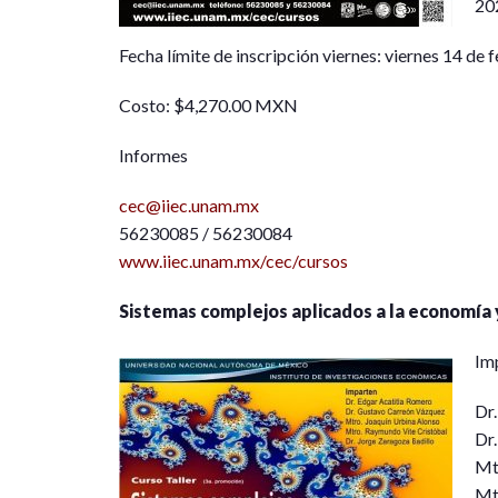
20
Fecha límite de inscripción viernes: viernes 14 de
Costo: $4,270.00 MXN
Informes
cec@iiec.unam.mx
56230085 / 56230084
www.iiec.unam.mx/cec/cursos
Sistemas complejos aplicados a la economía
Im
Dr
Dr
Mt
Mt