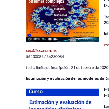
Dr
To
20
Inf
ww
cec@iiec.unam.mx
56230085 / 56230084
fecha límite de inscripción: 21 de febrero de 2020
Estimación y evaluación de los modelos diná
Mtr
Mt
Los