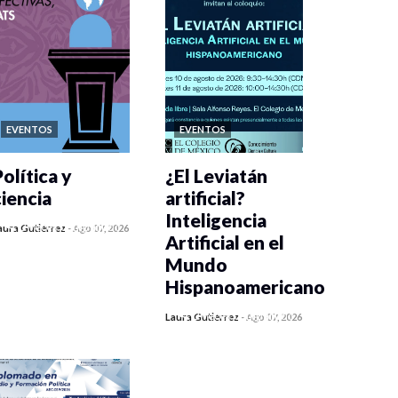
EVENTOS
EVENTOS
olítica y
¿El Leviatán
ciencia
artificial?
Inteligencia
0 veces compartido
aura Gutiérrez
-
Ago 07, 2026
Artificial en el
408 vistas
Mundo
Hispanoamericano
0 veces compartido
Laura Gutiérrez
-
Ago 07, 2026
423 vistas