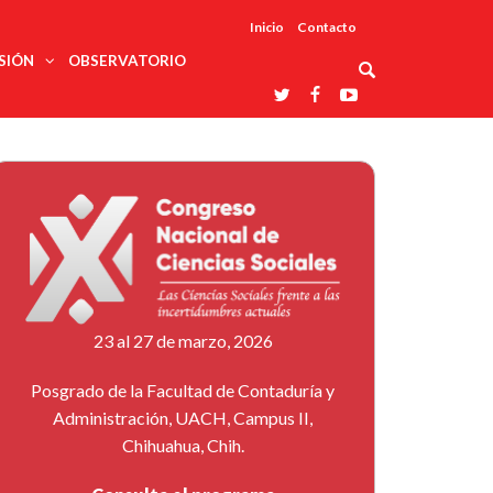
Inicio
Contacto
SIÓN
OBSERVATORIO
Asociaciones
udios
profesionales
onales
Grupos de
Reconoce
arrollo
trabajo
ar
La UDUALC
rcultural
os
A La
Redes
Universidad
cación
temáticas
De México
odología
Laboratorios
tico
En Su 475
as ciencias
Aniversario
nacionales
ales
Entidades
afines
d pública
23 al 27 de marzo, 2026
ajo social
ismo
Posgrado de la Facultad de Contaduría y
Administración, UACH, Campus II,
Chihuahua, Chih.