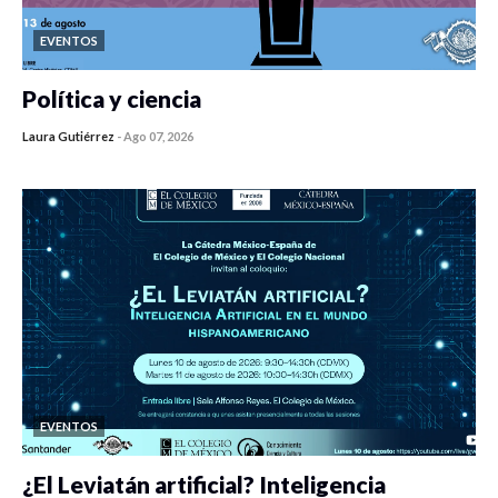
EVENTOS
Política y ciencia
Laura Gutiérrez
-
Ago 07, 2026
0 veces compartido
440 vistas
EVENTOS
¿El Leviatán artificial? Inteligencia