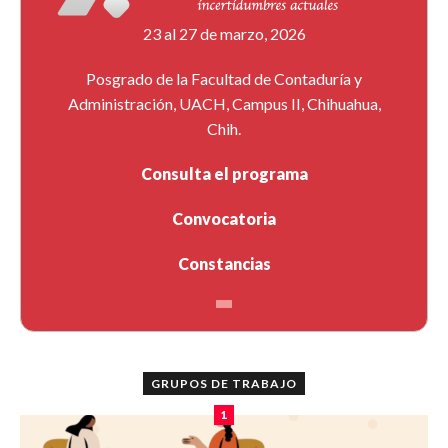
23 al 27 de marzo, 2026
Posgrado de la Facultad de Contaduría y
Administración, UACH, Campus II, Chihuahua,
Chih.
Consulta el programa
Convocatoria
Constancias
GRUPOS DE TRABAJO
1