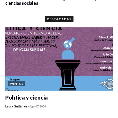
ciencias sociales
0 veces compartido
5673 vistas
DESTACADAS
EVENTOS
Política y ciencia
Laura Gutiérrez
-
Ago 07, 2026
0 veces compartido
417 vistas