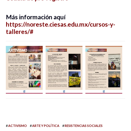
Más información aquí
https://noreste.ciesas.edu.mx/cursos-y-
talleres/#
#
#
#
ACTIVISMO
ARTE Y POLÍTICA
RESISTENCIAS SOCIALES