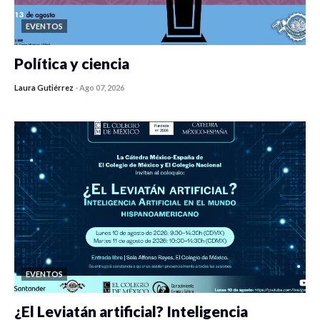
EVENTOS
Política y ciencia
Laura Gutiérrez
-
Ago 07, 2026
0 veces compartido
424 vistas
EVENTOS
¿El Leviatán artificial? Inteligencia