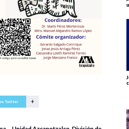
u
J
c
+
en Twitter
a – Unidad Azcapotzalco, División de