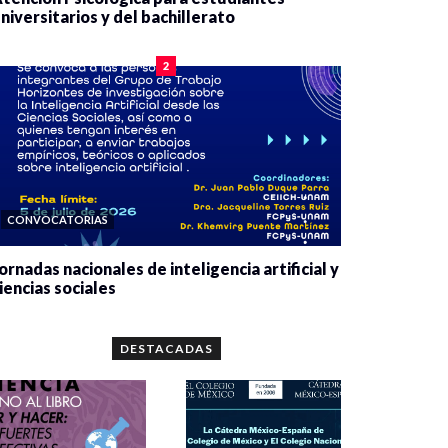
niversitarios y del bachillerato
0 veces compartido
2090 vistas
2
CONVOCATORIAS
ornadas nacionales de inteligencia artificial y
iencias sociales
0 veces compartido
5679 vistas
DESTACADAS