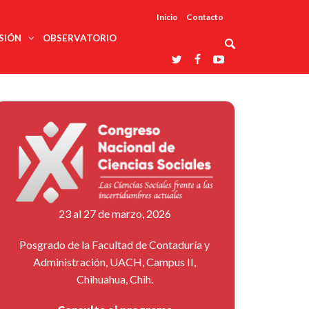
Inicio
Contacto
SIÓN
OBSERVATORIO
Asociaciones
udios
profesionales
onales
Grupos de
Reconoce
arrollo
trabajo
ar
La UDUALC
rcultural
os
A La
Redes
Universidad
cación
temáticas
De México
odología
Laboratorios
tico
En Su 475
as ciencias
Aniversario
nacionales
ales
Entidades
afines
d pública
23 al 27 de marzo, 2026
ajo social
ismo
Posgrado de la Facultad de Contaduría y
Administración, UACH, Campus II,
Chihuahua, Chih.