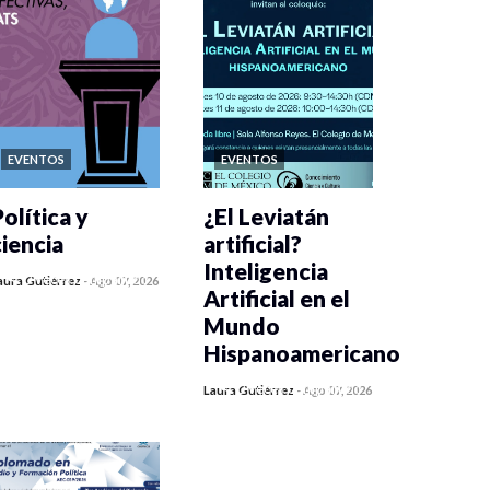
EVENTOS
EVENTOS
olítica y
¿El Leviatán
ciencia
artificial?
Inteligencia
0 veces compartido
aura Gutiérrez
-
Ago 07, 2026
Artificial en el
449 vistas
Mundo
Hispanoamericano
0 veces compartido
Laura Gutiérrez
-
Ago 07, 2026
437 vistas