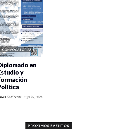
CONVOCATORIAS
Diplomado en
Estudio y
Formación
Política
0 veces compartido
aura Gutiérrez
-
Ago 07, 2026
1187 vistas
PRÓXIMOS EVENTOS