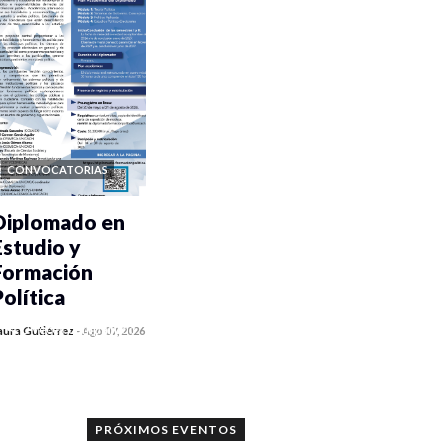
CONVOCATORIAS
Diplomado en
Estudio y
Formación
Política
0 veces compartido
aura Gutiérrez
-
Ago 07, 2026
1173 vistas
PRÓXIMOS EVENTOS