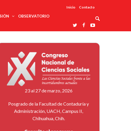
Inicio
Contacto
SIÓN
OBSERVATORIO
Asociaciones
udios
profesionales
onales
Grupos de
Reconoce
arrollo
trabajo
ar
La UDUALC
rcultural
os
A La
Redes
Universidad
cación
temáticas
De México
odología
Laboratorios
tico
En Su 475
as ciencias
Aniversario
nacionales
ales
Entidades
afines
d pública
23 al 27 de marzo, 2026
ajo social
ismo
Posgrado de la Facultad de Contaduría y
Administración, UACH, Campus II,
Chihuahua, Chih.