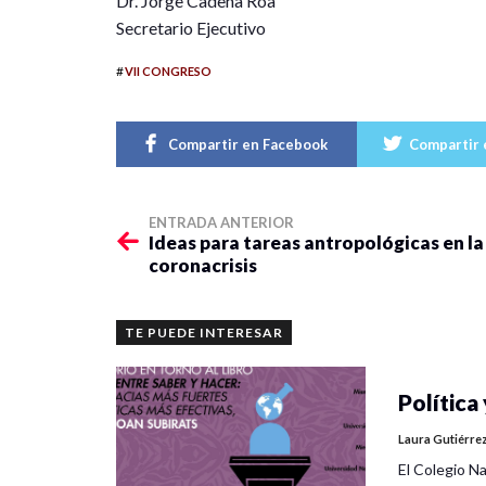
Dr. Jorge Cadena Roa
Secretario Ejecutivo
#
VII CONGRESO
Compartir en Facebook
Compartir 
ENTRADA ANTERIOR
Ideas para tareas antropológicas en la
coronacrisis
TE PUEDE INTERESAR
Política 
Laura Gutiérre
El Colegio Na