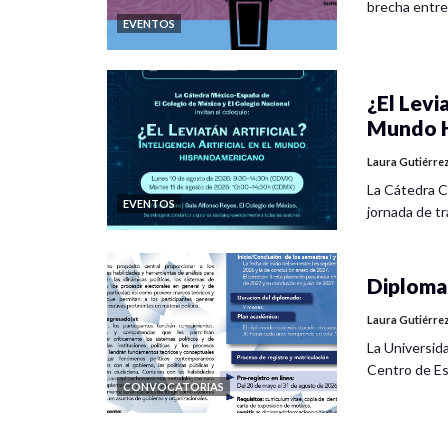
brecha entre
EVENTOS
¿El Levia
Mundo H
Laura Gutiérre
La Cátedra C
EVENTOS
jornada de tra
Diplomad
Laura Gutiérre
La Universid
Centro de Es
CONVOCATORIAS