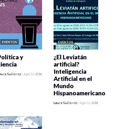
EVENTOS
EVENTOS
olítica y
¿El Leviatán
ciencia
artificial?
Inteligencia
0 veces compartido
aura Gutiérrez
-
Ago 07, 2026
Artificial en el
406 vistas
Mundo
Hispanoamericano
0 veces compartido
Laura Gutiérrez
-
Ago 07, 2026
420 vistas