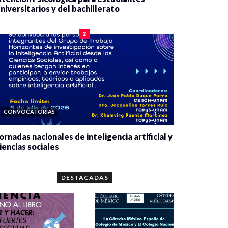
niversitarios y del bachillerato
0 veces compartido
2084 vistas
2
CONVOCATORIAS
ornadas nacionales de inteligencia artificial y
iencias sociales
0 veces compartido
5667 vistas
DESTACADAS