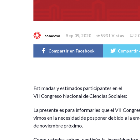
Sep 09, 2020
5931 Vistas
2 
comecso
Compartir en Facebook
Compartir 
Estimadas y estimados participantes en el
VII Congreso Nacional de Ciencias Sociales:
La presente es para informarles que el VII Congre
vimos en la necesidad de posponer debido a la emerg
de noviembre próximo.
Como ustedes saben, continúa la incertidumbre