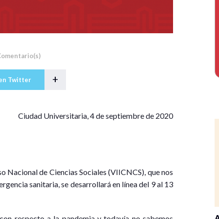
Comentario(s)
+
en Twitter
C
iudad Universitaria, 4 de septiembre de 2020
so Nacional de Ciencias Sociales (VIICNCS), que nos
encia sanitaria, se desarrollará en línea del 9 al 13
A
 con respecto a la pandemia y todavía no sabemos