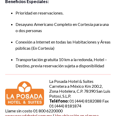
Beneficios Especiales:
Prioridad en reservaciones.
Desayuno Americano Completo en Cortesía para una
o dos personas
Conexión a Internet en todas las Habitaciones y Áreas
públicas (En Cortesía)
Transportación gratuita 10 km a la redonda, Hotel –
Destino, previa reservación sujeta a disponibilidad
La Posada Hotel & Suites
Carretera a México Km 200.2,
Zona Hotelera, C.P. 78390 San Luis
Potosí, S.L.P.
Teléfono:
01 (444) 8182088 Fax
01 (444) 8181874
Llame sin costo 01 800 6220000
www.posadahotel.com.mx
|
Ver ubicación en el mapa