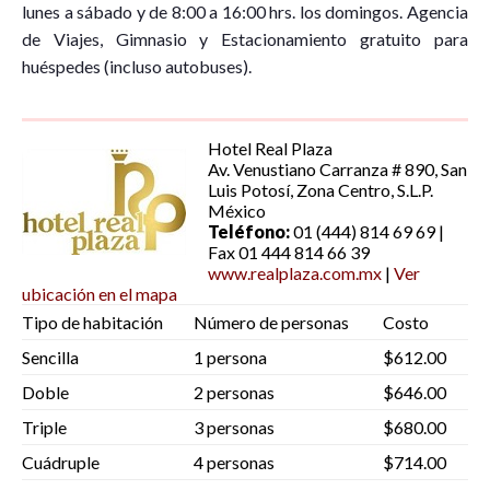
lunes a sábado y de 8:00 a 16:00 hrs. los domingos. Agencia
de Viajes, Gimnasio y Estacionamiento gratuito para
huéspedes (incluso autobuses).
Hotel Real Plaza
Av. Venustiano Carranza # 890, San
Luis Potosí, Zona Centro, S.L.P.
México
Teléfono:
01 (444) 814 69 69 |
Fax 01 444 814 66 39
www.realplaza.com.mx
|
Ver
ubicación en el mapa
Tipo de habitación
Número de personas
Costo
Sencilla
1 persona
$612.00
Doble
2 personas
$646.00
Triple
3 personas
$680.00
Cuádruple
4 personas
$714.00