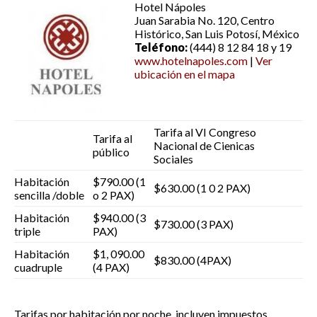
Hotel Nápoles
Juan Sarabia No. 120, Centro
Histórico, San Luis Potosí, México
Teléfono:
(444) 8 12 84 18 y 19
www.hotelnapoles.com
|
Ver
ubicación en el mapa
Tarifa al VI Congreso
Tarifa al
Nacional de Cienicas
público
Sociales
Habitación
$790.00 (1
$630.00 (1 0 2 PAX)
sencilla /doble
o 2 PAX)
Habitación
$940.00 (3
$730.00 (3 PAX)
triple
PAX)
Habitación
$1, 090.00
$830.00 (4PAX)
cuadruple
(4 PAX)
Tarifas por habitación por noche, incluyen impuestos.