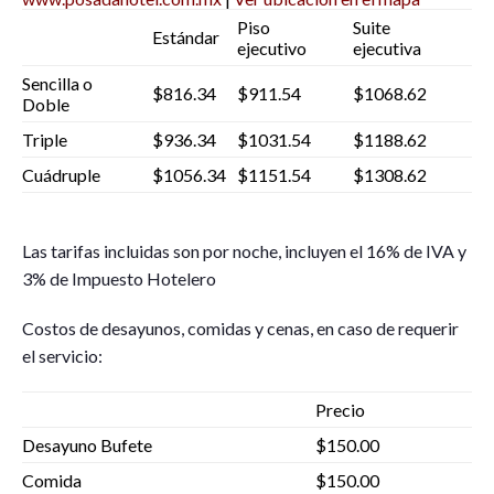
Piso
Suite
Estándar
ejecutivo
ejecutiva
Sencilla o
$816.34
$911.54
$1068.62
Doble
Triple
$936.34
$1031.54
$1188.62
Cuádruple
$1056.34
$1151.54
$1308.62
Las tarifas incluidas son por noche, incluyen el 16% de IVA y
3% de Impuesto Hotelero
Costos de desayunos, comidas y cenas, en caso de requerir
el servicio:
Precio
Desayuno Bufete
$150.00
Comida
$150.00