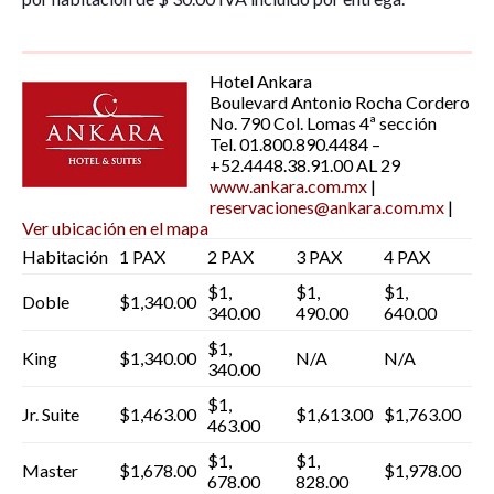
Hotel Ankara
Boulevard Antonio Rocha Cordero
No. 790 Col. Lomas 4ª sección
Tel. 01.800.890.4484 –
+52.4448.38.91.00 AL 29
www.ankara.com.mx
|
reservaciones@ankara.com.mx
|
Ver ubicación en el mapa
Habitación
1 PAX
2 PAX
3 PAX
4 PAX
$1,
$1,
$1,
Doble
$1,340.00
340.00
490.00
640.00
$1,
King
$1,340.00
N/A
N/A
340.00
$1,
Jr. Suite
$1,463.00
$1,613.00
$1,763.00
463.00
$1,
$1,
Master
$1,678.00
$1,978.00
678.00
828.00