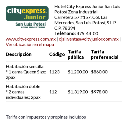
Hotel City Express Junior San Luis
Potosí Zona Industrial
Carretera 57 #157, Col. Las
Mercedes, San Luis Potosí, S.L.P.
C.P. 78394
Teléfono:
475-44-00
www.cityexpress.com.mx
|
cjsli.ventas@cityjunior.com.mx
|
Ver ubicación en el mapa
Tarifa
Tarifa
Descripción
Código
pública
preferencial
Habitación sencilla
* 1 cama Queen Size;
1123
$1,200.00
$860.00
2pax
Habitación doble
* 2 camas
112
$1,319.00
$978.00
individuales; 2pax
Tarifa con impuestos y propinas incluidos