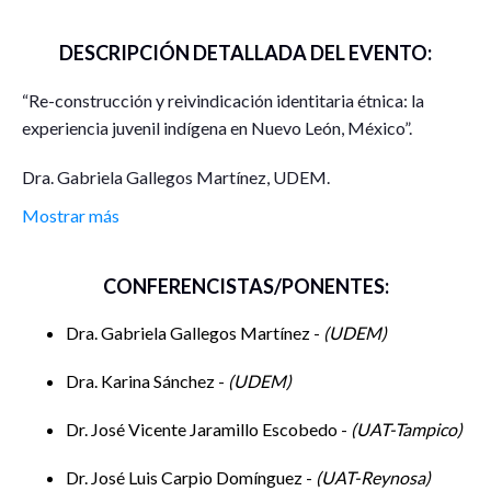
DESCRIPCIÓN DETALLADA DEL EVENTO:
“Re-construcción y reivindicación identitaria étnica: la
experiencia juvenil indígena en Nuevo León, México”.
Dra. Gabriela Gallegos Martínez, UDEM.
Mostrar más
“Intervención social con personas indígenas de Nuevo León”
Dra. Karina Sánchez, UDEM.
CONFERENCISTAS/PONENTES:
“Prácticas sustentables de la demanda turística durante su
Dra. Gabriela Gallegos Martínez -
UDEM
visita a un destino de playa de Tamaulipas”.
Dra. Karina Sánchez -
UDEM
Dr. Vicente Jaramillo Escobedo, UAT-Tampico.
Dr. José Vicente Jaramillo Escobedo -
UAT-Tampico
“Criminología verde como perspectiva para la prevención
Dr. José Luis Carpio Domínguez -
UAT-Reynosa
de delitos ambientales en México”.