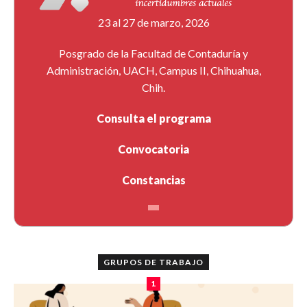
23 al 27 de marzo, 2026
Posgrado de la Facultad de Contaduría y
Administración, UACH, Campus II, Chihuahua,
Chih.
Consulta el programa
Convocatoria
Constancias
GRUPOS DE TRABAJO
1