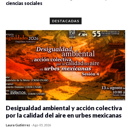
ciencias sociales
0 veces compartido
5659 vistas
DESTACADAS
EVENTOS
Desigualdad ambiental y acción colectiva
por la calidad del aire en urbes mexicanas
Laura Gutiérrez
-
Ago 05, 2026
0 veces compartido
478 vistas