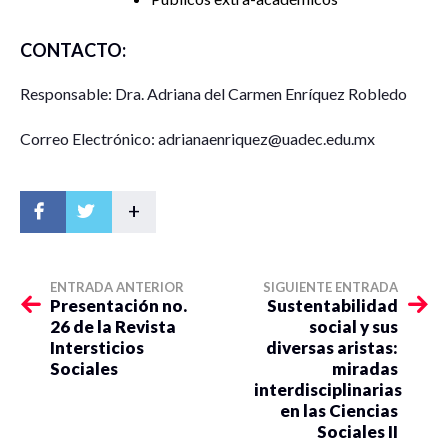
CONTACTO:
Responsable: Dra. Adriana del Carmen Enríquez Robledo
Correo Electrónico: adrianaenriquez@uadec.edu.mx
+
ENTRADA ANTERIOR
SIGUIENTE ENTRADA
Presentación no.
Sustentabilidad
26 de la Revista
social y sus
Intersticios
diversas aristas:
Sociales
miradas
interdisciplinarias
en las Ciencias
Sociales II