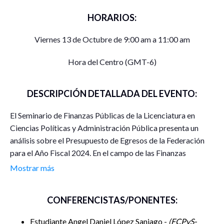
HORARIOS:
Viernes 13 de Octubre de 9:00 am a 11:00 am
Hora del Centro (GMT-6)
DESCRIPCIÓN DETALLADA DEL EVENTO:
El Seminario de Finanzas Públicas de la Licenciatura en
Ciencias Políticas y Administración Pública presenta un
análisis sobre el Presupuesto de Egresos de la Federación
para el Año Fiscal 2024. En el campo de las Finanzas
Públicas se dice que si se quiere identificar qué quiere o
Mostrar más
busca un gobierno se debe seguir la pista de su
Presupuesto.
CONFERENCISTAS/PONENTES:
Estudiante Angel Daniel López Saniago -
FCPyS-