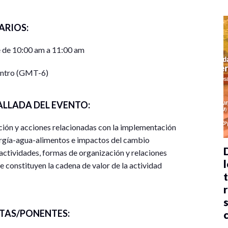
ARIOS:
 de 10:00 am a 11:00 am
entro (GMT-6)
ALLADA DEL EVENTO:
ción y acciones relacionadas con la implementación
rgía-agua-alimentos e impactos del cambio
e actividades, formas de organización y relaciones
l
 constituyen la cadena de valor de la actividad
 la caracterización de Sistemas Socio-Tecno-
eracciones tecnología-ambiente-sociedad ecología
tar los conflictos territoriales, así como analizar
TAS/PONENTES:
ción de la naturaleza, así como esclarecer los