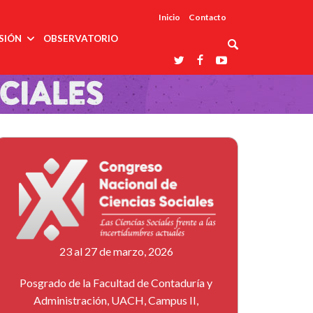
Inicio
Contacto
SIÓN
OBSERVATORIO
Asociaciones
udios
profesionales
onales
Grupos de
Reconoce
arrollo
trabajo
ar
La UDUALC
rcultural
os
A La
Redes
Universidad
cación
temáticas
De México
odología
Laboratorios
tico
En Su 475
as ciencias
Aniversario
nacionales
ales
Entidades
afines
d pública
ajo social
ismo
23 al 27 de marzo, 2026
Posgrado de la Facultad de Contaduría y
Administración, UACH, Campus II,