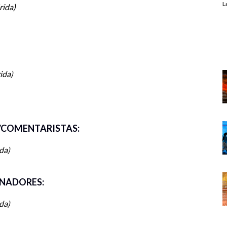
s que originan y reproducen la crisis civilizatoria de
L
rida
ida
COMENTARISTAS:
da
NADORES:
da