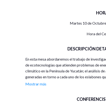
HOR
Martes 10 de Octubre
Hora del C
DESCRIPCIÓN DET
En esta mesa abordaremos el trabajo de investiga
de ecotecnologías que atienden problemas de ene
climático en la Península de Yucatán; el análisis d
generadas en torno a cada uno de los eslabones que
pesquera, tanto marina como continental. Yucatán;
Mostrar más
Ambientales, en particular la dinámica de las int
política y el pensamiento ambiental buscan interpre
CONFERENCIS
los procesos de significación, valoración y apropia