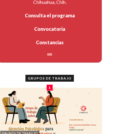
Chihuahua, Chih.
Consulta el programa
Convocatoria
Constancias
GRUPOS DE TRABAJO
1
GRUPOS DE TRABAJO