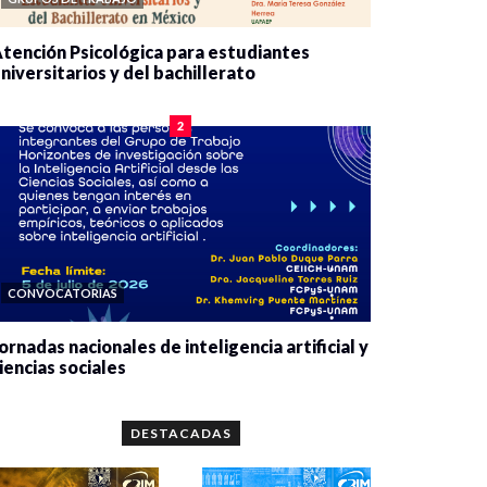
tención Psicológica para estudiantes
niversitarios y del bachillerato
0 veces compartido
2078 vistas
2
CONVOCATORIAS
ornadas nacionales de inteligencia artificial y
iencias sociales
0 veces compartido
5651 vistas
DESTACADAS