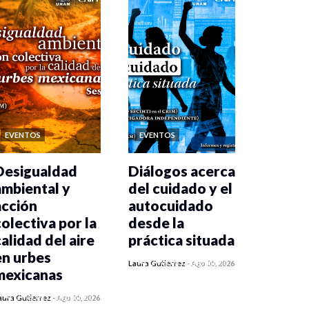
EVENTOS
EVENTOS
Desigualdad
Diálogos acerca
ambiental y
del cuidado y el
acción
autocuidado
colectiva por la
desde la
calidad del aire
práctica situada
en urbes
0 veces compartido
Laura Gutiérrez
-
Ago 05, 2026
mexicanas
369 vistas
0 veces compartido
aura Gutiérrez
-
Ago 05, 2026
375 vistas