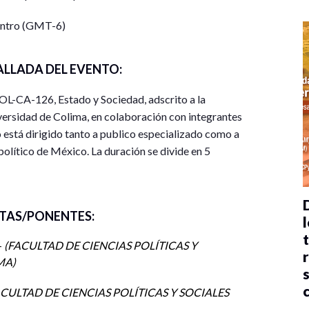
entro (GMT-6)
ALLADA DEL EVENTO:
L-CA-126, Estado y Sociedad, adscrito a la
niversidad de Colima, en colaboración con integrantes
stá dirigido tanto a publico especializado como a
olítico de México. La duración se divide en 5
s bibliográficas y de lecturas para ampliar el
a tratar se describen en el apartado “Programa del
TAS/PONENTES:
l
l 9 al 13 de octubre de 2023, a través de la
-
FACULTAD DE CIENCIAS POLÍTICAS Y
 inscritos por correo junto con su confirmación de
IMA
CULTAD DE CIENCIAS POLÍTICAS Y SOCIALES
articipantes.