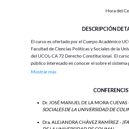
Hora del C
DESCRIPCIÓN DET
El curso es ofertado por el Cuerpo Académico UCO
Facultad de Ciencias Políticas y Sociales de la U
del UCOL-CA 72 Derecho Constitucional. El curso e
público interesado en conocer el sobre el sistema p
sesiones de trabajo sincrónico, con recomendacione
Mostrar más
conocimiento sobre los temas tratados. Los temas 
Evento”.
CONFERENCIS
Las sesiones se realizarán los días de la semana de
Dr. JOSÉ MANUEL DE LA MORA CUEVAS 
plataforma zoom, el enlace se les hará llegar a los
SOCIALES DE LA UNIVERSIDAD DE COL
inscripción.
Dra. ALEJANDRA CHÁVEZ RAMÍREZ -
FA
El evento es gratuito y con un límite de 20 p
DE LA UNIVERSIDAD DE COLIMA