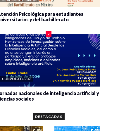
tención Psicológica para estudiantes
niversitarios y del bachillerato
0 veces compartido
2077 vistas
2
CONVOCATORIAS
ornadas nacionales de inteligencia artificial y
iencias sociales
0 veces compartido
5646 vistas
DESTACADAS