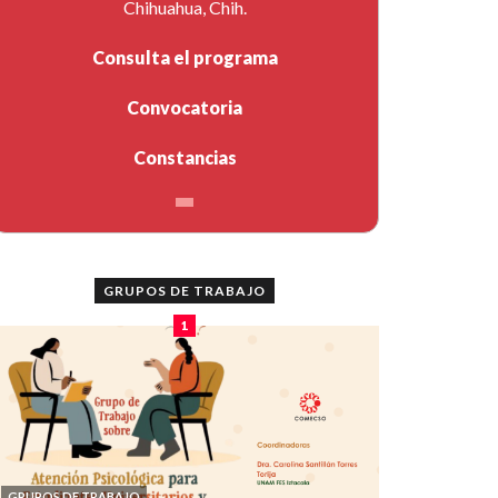
Chihuahua, Chih.
Consulta el programa
Convocatoria
Constancias
GRUPOS DE TRABAJO
1
GRUPOS DE TRABAJO