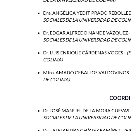
Para mayores informes e inscripciones, favor de c
José Manuel de la Mora Cuevas
Dra. ANGÉLICA YEDIT PRADO REBOLLE
Correo electrónico: delamora_cuevas@ucol.mx
SOCIALES DE LA UNIVERSIDAD DE COL
Tel: 312 3161107
Dr. EDGAR ALFREDO NANDE VÁZQUEZ 
TEMARIO DEL CURSO
SOCIALES DE LA UNIVERSIDAD DE COL
9 de octubre de 2023 de las 16 a las 20:00 Plata
Dr. LUIS ENRIQUE CÁRDENAS VOGES -
F
COLIMA
DÍA 1
LA SOCIEDAD Y LA POLÍTICA
Mtro. AMADO CEBALLOS VALDOVINOS 
10 de octubre de 2023 de las 16 a las 20:00 Plat
DE COLIMA
DÍA 2
DERECHOS HUMANOS
COORDI
11 de octubre de 2023 de las 16 a las 20:00 Plat
Dr. JOSÉ MANUEL DE LA MORA CUEVAS 
DÍA 3
DIVERSIDAD SOCIAL
SOCIALES DE LA UNIVERSIDAD DE COL
12 de octubre de 2023 de las 16 a las 20:00 Plat
Dra. ALEJANDRA CHÁVEZ RAMÍREZ -
FA