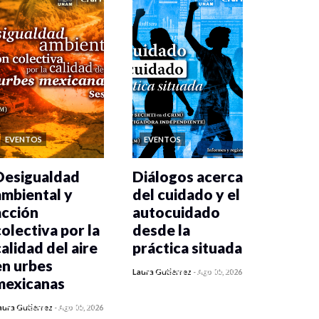
EVENTOS
EVENTOS
Desigualdad
Diálogos acerca
ambiental y
del cuidado y el
acción
autocuidado
colectiva por la
desde la
calidad del aire
práctica situada
en urbes
0 veces compartido
Laura Gutiérrez
-
Ago 05, 2026
mexicanas
303 vistas
0 veces compartido
aura Gutiérrez
-
Ago 05, 2026
316 vistas