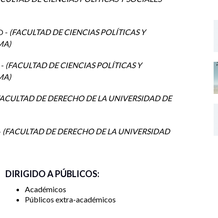
IMPARTEN: DR. LUIS ENRIQUE
CÁRDENAS VOGES Y MTRO. AMADO
CEBALLOS VALDOVINOS
O -
FACULTAD DE CIENCIAS POLÍTICAS Y
aforma zoom
IMA
Y
IMPARTE: DR. EDGAR ALFREDO
 -
FACULTAD DE CIENCIAS POLÍTICAS Y
VÁZQUEZ
IMA
ACULTAD DE DERECHO DE LA UNIVERSIDAD DE
-
FACULTAD DE DERECHO DE LA UNIVERSIDAD
DIRIGIDO A PÚBLICOS:
Académicos
Públicos extra-académicos