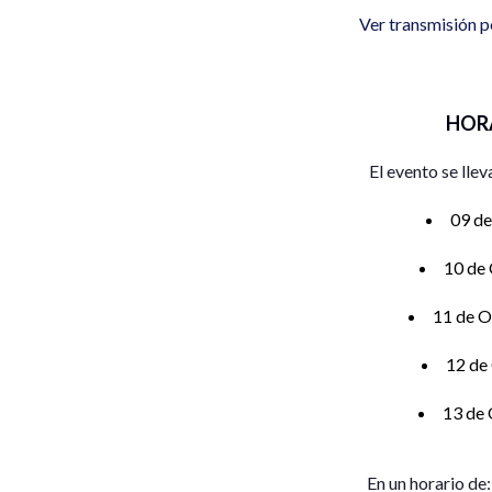
Ver transmisión p
HOR
El evento se llev
09 de
10 de
11 de O
12 de
13 de 
En un horario de