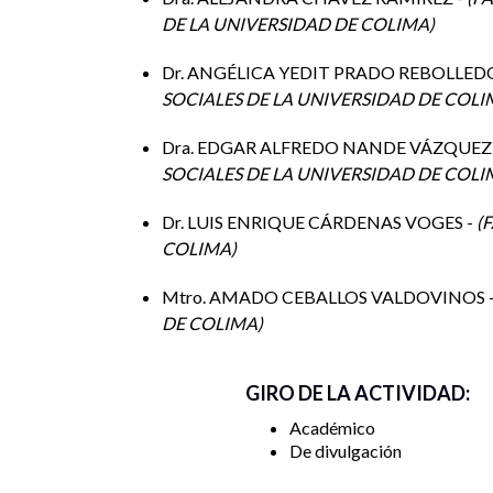
DE LA UNIVERSIDAD DE COLIMA
DÍA 4
DESAFÍOS Y DILEMAS ÉTICOS
Dr. ANGÉLICA YEDIT PRADO REBOLLED
13 de octubre de 2023 de las 16 a las 20:00 Plat
SOCIALES DE LA UNIVERSIDAD DE COL
FINANZAS PÚBLICAS ESTATALES 
DÍA 5
Dra. EDGAR ALFREDO NANDE VÁZQUEZ
MUNICIPALES
SOCIALES DE LA UNIVERSIDAD DE COL
Dr. LUIS ENRIQUE CÁRDENAS VOGES -
F
COLIMA
Mtro. AMADO CEBALLOS VALDOVINOS 
DE COLIMA
GIRO DE LA ACTIVIDAD:
Académico
De divulgación