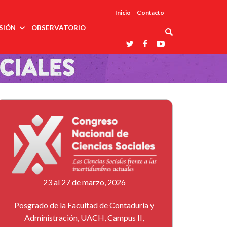
Inicio
Contacto
SIÓN
OBSERVATORIO
Asociaciones
udios
profesionales
onales
Grupos de
Reconoce
arrollo
trabajo
ar
La UDUALC
rcultural
os
A La
Redes
Universidad
cación
temáticas
De México
odología
Laboratorios
tico
En Su 475
as ciencias
Aniversario
nacionales
ales
Entidades
afines
d pública
ajo social
ismo
23 al 27 de marzo, 2026
Posgrado de la Facultad de Contaduría y
Administración, UACH, Campus II,