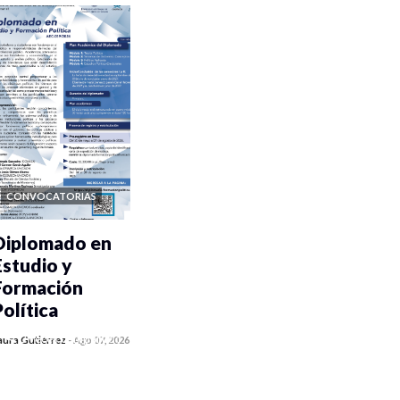
CONVOCATORIAS
Diplomado en
Estudio y
Formación
Política
0 veces compartido
aura Gutiérrez
-
Ago 07, 2026
912 vistas