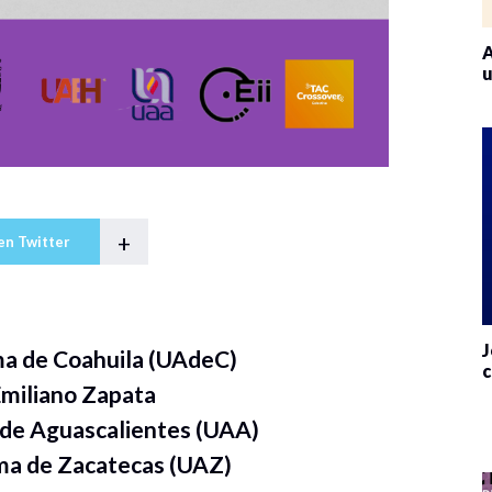
A
u
+
en Twitter
J
a de Coahuila (UAdeC)
c
Emiliano Zapata
de Aguascalientes (UAA)
ma de Zacatecas (UAZ)