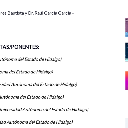
res Bautista y Dr. Raúl García García –
a del Estado de Hidalgo.
l Estado de Hidalgo.
TAS/PONENTES:
 Autónoma del Estado de
utónoma del Estado de Hidalgo
ma del Estado de Hidalgo.
sidad Autónoma del Estado de
oma del Estado de Hidalgo
utónoma del Estado de Hidalgo.
sidad Autónoma del Estado de Hidalgo
dad Autónoma del Estado de
Autónoma del Estado de Hidalgo
noma del Estado de Hidalgo.
niversidad Autónoma del Estado de Hidalgo
tónoma del Estado de Hidalgo.
niversidad Autónoma de
dad Autónoma del Estado de Hidalgo