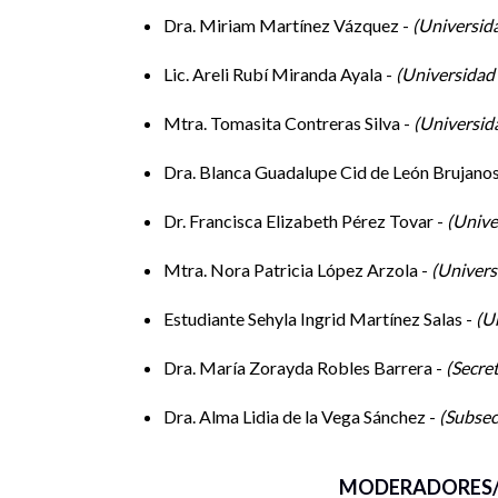
Dra. Francisca Elizabeth Pérez Tovar – Universi
Dra. Miriam Martínez Vázquez -
Universid
Mtra. Nora Patricia López Arzola – Universidad 
Lic. Areli Rubí Miranda Ayala -
Universidad
Estudiante de Licenciatura Sehyla Ingrid Martíne
del Estado de Hidalgo.
Mtra. Tomasita Contreras Silva -
Universid
Dra. Blanca Guadalupe Cid de León Brujanos
Dr. Francisca Elizabeth Pérez Tovar -
Unive
Mtra. Nora Patricia López Arzola -
Univers
Estudiante Sehyla Ingrid Martínez Salas -
Un
Dra. María Zorayda Robles Barrera -
Secret
Dra. Alma Lidia de la Vega Sánchez -
Subsec
MODERADORES/