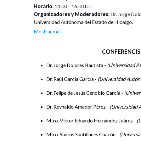
Horario:
14:00 – 16:00 hrs
Organizadores y Moderadores:
Dr. Jorge Dolo
Universidad Autónoma del Estado de Hidalgo.
Ponentes:
Mostrar más
Dr. Jorge Dolores Bautista – Universidad Autónom
Dr. Raúl García García – Universidad Autónoma de
CONFERENCIS
Dr. Felipe de Jesús Cenobio García – Universidad
Hidalgo.
Dr. Jorge Dolores Bautista -
Universidad A
Dr. Reynaldo Amador Pérez – Universidad Autóno
Mtro. Víctor Eduardo Hernández Juárez – Univer
Dr. Raúl García García -
Universidad Autón
Hidalgo.
Mtro. Santos Santillanes Chacón – Universidad A
Dr. Felipe de Jesús Cenobio García -
Univer
Doctorante Miriam Martínez Vázquez – Universi
Dr. Reynaldo Amador Pérez -
Universidad 
Hidalgo.
Lic. Areli Rubí Miranda Ayala – Universidad Autó
Mtro. Víctor Eduardo Hernández Juárez -
U
Mtra. Tomasita Contreras Silva – Universidad Au
Dra. Blanca Guadalupe Cid de León Brujanos – U
Mtro. Santos Santillanes Chacón -
Universi
Tamaulipas.