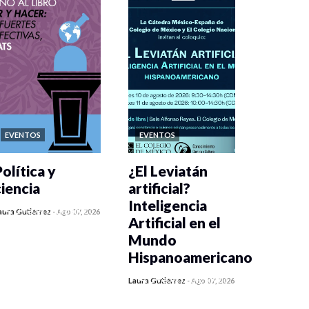
EVENTOS
EVENTOS
olítica y
¿El Leviatán
ciencia
artificial?
Inteligencia
0 veces compartido
aura Gutiérrez
-
Ago 07, 2026
Artificial en el
118 vistas
Mundo
Hispanoamericano
0 veces compartido
Laura Gutiérrez
-
Ago 07, 2026
142 vistas