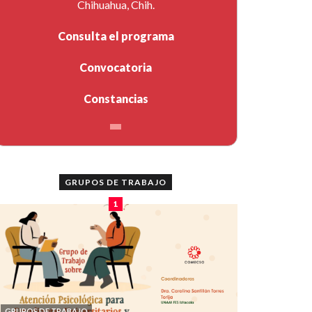
Chihuahua, Chih.
Consulta el programa
Convocatoria
Constancias
GRUPOS DE TRABAJO
1
GRUPOS DE TRABAJO