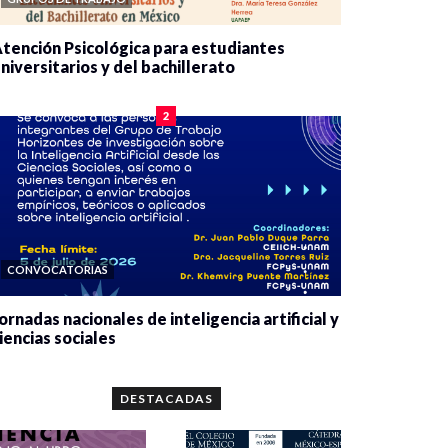
tención Psicológica para estudiantes
niversitarios y del bachillerato
0 veces compartido
2083 vistas
2
CONVOCATORIAS
ornadas nacionales de inteligencia artificial y
iencias sociales
0 veces compartido
5665 vistas
DESTACADAS