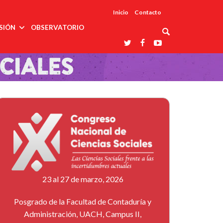
Inicio
Contacto
SIÓN
OBSERVATORIO
Asociaciones
udios
profesionales
onales
Grupos de
Reconoce
arrollo
trabajo
ar
La UDUALC
rcultural
os
A La
Redes
Universidad
cación
temáticas
De México
odología
Laboratorios
tico
En Su 475
as ciencias
Aniversario
nacionales
ales
Entidades
afines
d pública
ajo social
ismo
23 al 27 de marzo, 2026
Posgrado de la Facultad de Contaduría y
Administración, UACH, Campus II,