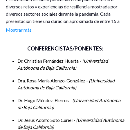
diversos retos y experiencias de resiliencia mostrada por
diversos sectores sociales durante la pandemia. Cada
presentación tiene una duración aproximada de entre 15 a
20 minutos seguida de un espacio de 5 minutos para
Mostrar más
preguntas y respuestas en cada ponencia
CONFERENCISTAS/PONENTES:
Dr. Christian Fernández Huerta -
Universidad
Autónoma de Baja California
Dra. Rosa María Alonzo-González -
Universidad
Autónoma de Baja California
Dr. Hugo Méndez-Fierros -
Universidad Autónoma
de Baja California
Dr. Jesús Adolfo Soto Curiel -
Universidad Autónoma
de Baja California