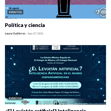
EVENTOS
Política y ciencia
Laura Gutiérrez
-
Ago 07, 2026
0 veces compartido
453 vistas
EVENTOS
¿El Leviatán artificial? Inteligencia