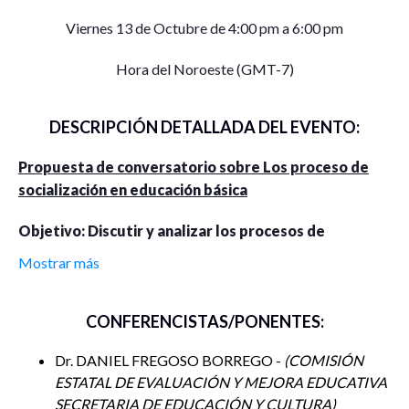
Viernes 13 de Octubre de 4:00 pm a 6:00 pm
Hora del Noroeste (GMT-7)
DESCRIPCIÓN DETALLADA DEL EVENTO:
Propuesta de conversatorio sobre Los proceso de
socialización en educación básica
Objetivo: Discutir y analizar los procesos de
socialización escolar en la educación pública básica,
Mostrar más
las funciones de los actores y las propuestas
curriculares para la educación socioemocional y la
CONFERENCISTAS/PONENTES:
construcción de una cultura de paz.
Dr. DANIEL FREGOSO BORREGO -
COMISIÓN
Preguntas para los invitados
ESTATAL DE EVALUACIÓN Y MEJORA EDUCATIVA
¿Cuáles son las políticas y enfoques de la escuela
SECRETARIA DE EDUCACIÓN Y CULTURA