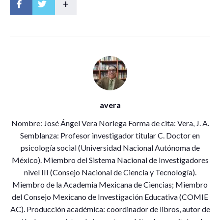
+
EGRESADO DEL DOCTORADO EN INNOVACIÓN
EDUCATIVA
CHRISTIAN DENISE NAVARRO RODRIGUEZ
EGRESADA DOCTORADO EN DESARROLLO
REGIONAL
avera
Nombre: José Ángel Vera Noriega Forma de cita: Vera, J. A.
Semblanza: Profesor investigador titular C. Doctor en
psicología social (Universidad Nacional Autónoma de
MODERADOR
México). Miembro del Sistema Nacional de Investigadores
JOSE ANGEL VERA NORIEGA
nivel III (Consejo Nacional de Ciencia y Tecnología).
Miembro de la Academia Mexicana de Ciencias; Miembro
DOCTORADO EN INNOVACIÓN EDUCATIVA
del Consejo Mexicano de Investigación Educativa (COMIE
AC). Producción académica: coordinador de libros, autor de