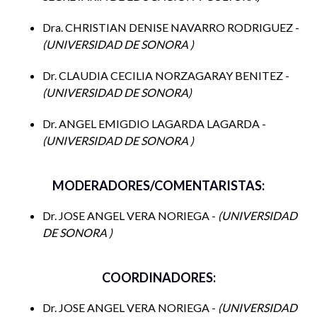
para promover la convivencia pacífica y prevenir la
Dra. CHRISTIAN DENISE NAVARRO RODRIGUEZ -
violencia entre los estudiantes?
UNIVERSIDAD DE SONORA
¿Existen oportunidades para que los estudiantes
Dr. CLAUDIA CECILIA NORZAGARAY BENITEZ -
reflexionen sobre la importancia de la convivencia
UNIVERSIDAD DE SONORA
pacífica y las consecuencias de la violencia?
Dr. ANGEL EMIGDIO LAGARDA LAGARDA -
¿Qué estrategias se enseñan a los estudiantes para
UNIVERSIDAD DE SONORA
resolver conflictos de manera pacífica y
constructiva?
MODERADORES/COMENTARISTAS:
¿Qué recursos están disponibles para brindar apoyo
emocional a los estudiantes que puedan estar
Dr. JOSE ANGEL VERA NORIEGA -
UNIVERSIDAD
DE SONORA
experimentando situaciones de violencia o
conflictos?
COORDINADORES:
¿Cómo se involucra a los padres en la promoción de la
convivencia pacífica y la prevención de la violencia?
Dr. JOSE ANGEL VERA NORIEGA -
UNIVERSIDAD