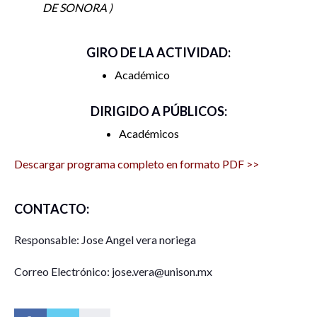
DE SONORA
Invitados:
DANIEL FREGOSO
GIRO DE LA ACTIVIDAD:
Académico
COMISIÓN ESTATAL DE EVALUACIÓN Y MEJORA
EDUCATIVA
DIRIGIDO A PÚBLICOS:
SECRETARIA DE EDUCACIÓN Y CULTURA
Académicos
Descargar programa completo en formato PDF >>
CLAUDIA CECILIA NORZAGARAY BENITEZ
CONTACTO:
DEPARTAMENTO DE PSICOLOGÍA Y CIENCIAS DE LA
Responsable: Jose Angel vera noriega
COMUNICACIÓN
Correo Electrónico: jose.vera@unison.mx
ANGEL EMIGDIO LAGARDA LAGARDA