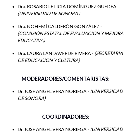
¿Cómo se utiliza la información de la evaluación para
Dra. ROSARIO LETICIA DOMÍNGUEZ GUEDEA -
adaptar la enseñanza y brindar apoyo personalizado a los
UNIVERSIDAD DE SONORA
estudiantes?
Dra. NOHEMÍ CALDERÓN GONZÁLEZ -
COMISIÓN ESTATAL DE EVALUACIÓN Y MEJORA
Sobre la mejora de la enseñanza:
EDUCATIVA
¿En qué medida la evaluación proporciona información
Dra. LAURA LANDAVERDE RIVERA -
SECRETARIA
valiosa para los docentes sobre la efectividad de sus
DE EDUCACION Y CULTURA
métodos de enseñanza?
¿Cómo se utiliza la retroalimentación de la evaluación para
MODERADORES/COMENTARISTAS:
ajustar y mejorar las estrategias pedagógicas?
Dr. JOSE ANGEL VERA NORIEGA -
UNIVERSIDAD
¿Qué tipo de colaboración existe entre los docentes para
DE SONORA
compartir las mejores prácticas basadas en los resultados
de la evaluación?
COORDINADORES:
Dr. JOSE ANGEL VERA NORIEGA -
UNIVERSIDAD