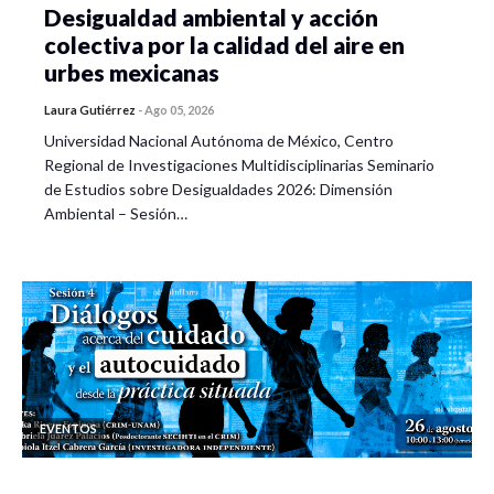
Actividad – 13 de Octubre de 2023
Desigualdad ambiental y acción
colectiva por la calidad del aire en
10:00 a 12:00
| Mesa de discusión. El aprendizaje de las
urbes mexicanas
Ciencias Sociales en educación básica desde el
Laura Gutiérrez
-
Ago 05, 2026
desarrollo de proyectos comunitarios ¿un desafío
Universidad Nacional Autónoma de México, Centro
metodológico o de política pública? (Híbrido)
Regional de Investigaciones Multidisciplinarias Seminario
de Estudios sobre Desigualdades 2026: Dimensión
Coordinadores:
Dra. Claudia Mireya Vázquez, Mtra. Yudit
Ambiental – Sesión…
Ramos Esquivel, Mtro. Jorge Domingo Saucedo Encina,
Mtro. José Juan Espinosa Zúñiga y Mtro. Guillermo Carrillo
Carrillo
(Centro de Actualización del Magisterio en
Zacatecas).
Comentaristas:
Dinora Alejandra Chávez Reyes – doctorante del
Doctorado en Ciencia Política de la Universidad de
EVENTOS
Guadalajara