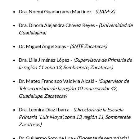
de investigación en Ciencias Sociales, consiste en idear una
Dra. Noemí Guadarrama Martínez -
UAM-X
estrategia de aproximación en campo, lo que podría afectar
a su proceso de generación del conocimiento. Y aunque
Dra. Dinora Alejandra Chávez Reyes -
Universidad de
existen diversas estrategias de entrada al campo, en
Guadalajara
ocasiones estas son poco aplicadas o desarrolladas de
forma óptima. El evento pretende conjuntar una serie de
Dr. Miguel Ángel Salas -
SNTE Zacatecas
charlas, seminarios y talleres que ayuden a reflexionar sobre
Dra. Lilia Jiménez López -
Supervisora de Primaria de
las diversas metodologías que posibilitan entender y
la región 11 zona 13, Sombrerete, Zacatecas
analizar los fenómenos sociales. Esta actividad permitirá ser
un punto de encuentro entre los diferentes participantes con
Dr. Mateo Francisco Valdivia Alcalá -
Supervisor de
la intención de responder a las preguntas: ¿Qué estrategias
Telesecundaria de la región 10 zona escolar 42,
existen para el análisis de los procesos socio-territoriales?
Guadalupe, Zacatecas
¿Cuáles son los retos de los científicos sociales al momento
de realizar su trabajo de campo? ¿Qué debates existen en
Dra. Leonira Díaz Ibarra -
Directora de la Escuela
torno al proceso de entrada a campo?
Primaria “Luis Moya”, zona 13, región 11, Sombrerete
Zacatecas
En este sentido, se han considerado un conjunto de
actividades que permitan discutir sobre estos
Dr. Guillermo Soto de Lira -
Docente de secundaria