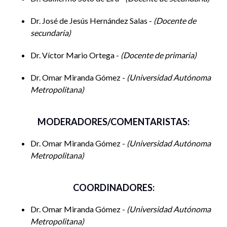
cuestionamientos. A continuación se describen las
actividades que se realizarán en el marco de la Sexta
Dr. José de Jesús Hernández Salas -
Docente de
secundaria
Semana Nacional de las Ciencias Sociales.
Dr. Víctor Mario Ortega -
Docente de primaria
Actividad – 12 de Octubre de 2023
Dr. Omar Miranda Gómez -
Universidad Autónoma
10:00 a 12:00 |
Mesa de discusión. Las mujeres y las
Metropolitana
Ciencias Sociales. Desafíos y riesgos en el trabajo de
campo (En línea).
MODERADORES/COMENTARISTAS:
Responsable:
Blanca Estela Melgarito Rocha
Dr. Omar Miranda Gómez -
Universidad Autónoma
Ponentes:
Metropolitana
Blanca Estela Melgarito Rocha (UAM-L) “Desafíos
para la investigación de campo en el contexto de crisis
COORDINADORES:
estructural, caso Venezuela”.
Dr. Omar Miranda Gómez -
Universidad Autónoma
Myrna Ojeda Álvarez (ITESO) “Trabajo de campo en
Metropolitana