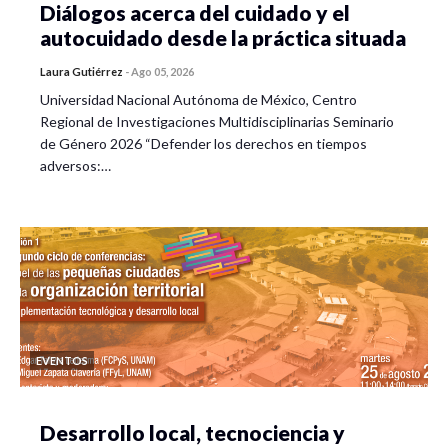
Miguel Ángel Salas – Miembro del Comité Seccional
Diálogos acerca del cuidado y el
del SNTE Zacatecas.
autocuidado desde la práctica situada
Laura Gutiérrez
-
Ago 05, 2026
Lilia Jiménez López – Supervisora de Primaria de la
región 11 zona 13, Sombrerete, Zacatecas.
Universidad Nacional Autónoma de México, Centro
Regional de Investigaciones Multidisciplinarias Seminario
Mateo Francisco Valdivia Alcalá – Supervisor de
de Género 2026 “Defender los derechos en tiempos
adversos:…
Telesecundaria de la región 10 zona escolar 42,
Guadalupe, Zacatecas.
Leonira Díaz Ibarra – Directora de la Escuela Primaria
“Luis Moya”, zona 13, región 11, Sombrerete
Zacatecas.
Guillermo Soto de Lira – Docente de secundaria
EVENTOS
José de Jesús Hernández Salas – Docente de
secundaria
Desarrollo local, tecnociencia y
Víctor Mario Ortega – Docente de primaria