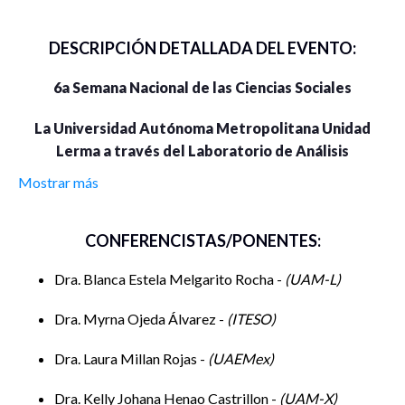
DESCRIPCIÓN DETALLADA DEL EVENTO:
6
a
Semana Nacional de las Ciencias Sociales
La Universidad Autónoma Metropolitana Unidad
Lerma a través del Laboratorio de Análisis
Socioespacial invita al ciclo de actividades
Mostrar más
denominado
“Las Ciencias Sociales en la práctica”
CONFERENCISTAS/PONENTES:
12 y 13 de octubre de 2023
Dra. Blanca Estela Melgarito Rocha -
UAM-L
Coordinador académico: Dr. Omar Miranda Gómez
Dra. Myrna Ojeda Álvarez -
ITESO
Descripción del evento:
Dra. Laura Millan Rojas -
UAEMex
Dra. Kelly Johana Henao Castrillon -
UAM-X
Uno de los grandes retos de quienes comienzan su proceso