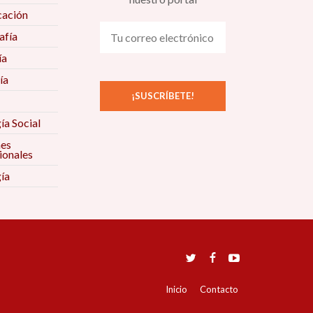
ación
fía
ía
ía
ía Social
nes
ionales
ía
Inicio
Contacto