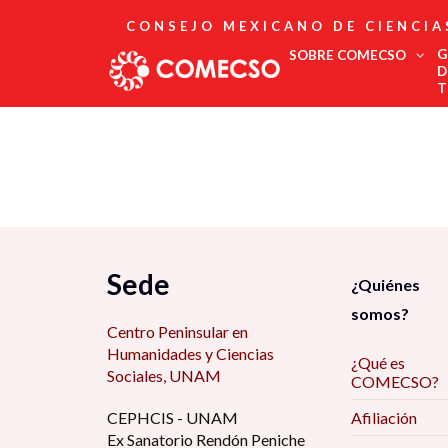
CONSEJO MEXICANO DE CIENCIA
G
SOBRE COMECSO
D
T
Afiliación
Asociados
Directorio
Estatutos
Fundadores
Publicaciones
Comité Editorial
Sede
¿Quiénes
Boletín
somos?
Centro Peninsular en
Humanidades y Ciencias
¿Qué es
Sociales, UNAM
COMECSO?
CEPHCIS - UNAM
Afiliación
Ex Sanatorio Rendón Peniche