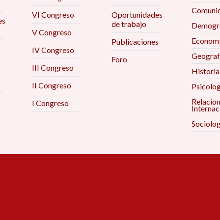
Comunic
VI Congreso
Oportunidades
es
de trabajo
Demogra
V Congreso
Econom
Publicaciones
IV Congreso
Geograf
Foro
III Congreso
Historia
II Congreso
Psicolog
Relacio
I Congreso
Internac
Sociolog