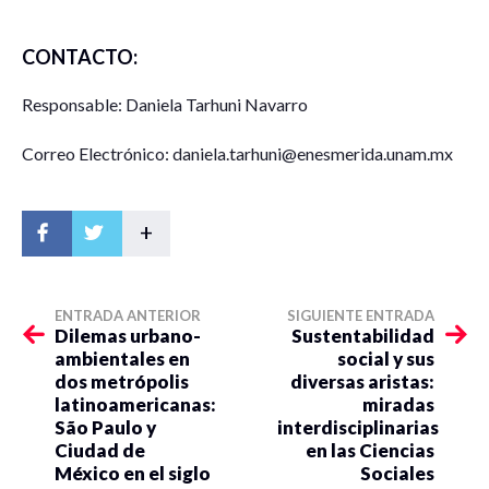
Adi Estela Lazos Ruíz, Investigadora por México
CONACYT
CONTACTO:
Miguel Lisbona Guillén, ENES Mérida, UNAM
Responsable: Daniela Tarhuni Navarro
Correo Electrónico: daniela.tarhuni@enesmerida.unam.mx
+
ENTRADA ANTERIOR
SIGUIENTE ENTRADA
Dilemas urbano-
Sustentabilidad
ambientales en
social y sus
dos metrópolis
diversas aristas:
latinoamericanas:
miradas
São Paulo y
interdisciplinarias
Ciudad de
en las Ciencias
México en el siglo
Sociales