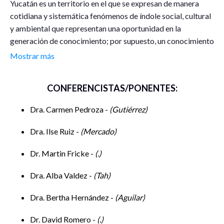
Yucatán es un territorio en el que se expresan de manera
cotidiana y sistemática fenómenos de índole social, cultural
y ambiental que representan una oportunidad en la
generación de conocimiento; por supuesto, un conocimiento
ligado al latente interés de ofrecer soluciones, alternativas
Mostrar más
y/u opciones de mejora. Se podría pensar en huracanes y su
afectación a la población y el territorio, los procesos
CONFERENCISTAS/PONENTES:
migratorios, el avance de proyectos desarrollistas que
comprometen formas de vida diversas, la pérdida de
Dra. Carmen Pedroza -
Gutiérrez
biodiversidad, las políticas de ciencia y tecnología para
democratizar el conocimiento, entre otros. Derivado de
Dra. Ilse Ruiz -
Mercado
este contexto y en el marco de la 6ª Semana Nacional de
Ciencias Sociales de COMECSO, el Departamento de
Dr. Martin Fricke -
.
Humanidades y Sistemas Sociales de la ENES-Mérida
Dra. Alba Valdez -
Tah
propone realizar una mesa panel. El objetivo de esta
actividad es generar la interacción, comunicación y difusión
Dra. Bertha Hernández -
Aguilar
de nuestro quehacer investigativo en ciencias sociales. Se
espera que sea un espacio en el que intercambiemos ideas al
Dr. David Romero -
.