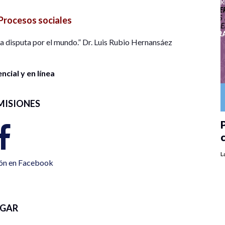
Procesos sociales
 La disputa por el mundo.” Dr. Luis Rubio Hernansáez
cial y en línea
MISIONES
P
L
ión en Facebook
UGAR