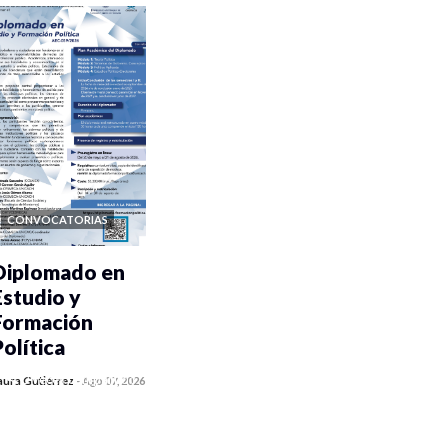
CONVOCATORIAS
Diplomado en
Estudio y
Formación
Política
0 veces compartido
aura Gutiérrez
-
Ago 07, 2026
961 vistas