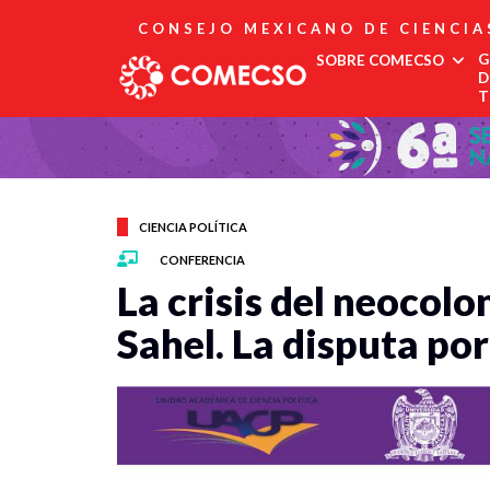
CONSEJO MEXICANO DE CIENCIA
G
SOBRE COMECSO
D
T
Afiliación
Asociados
Directorio
Estatutos
CIENCIA POLÍTICA
Fundadores
CONFERENCIA
Publicaciones
La crisis del neocolo
Comité Editorial
Boletín
Sahel. La disputa po