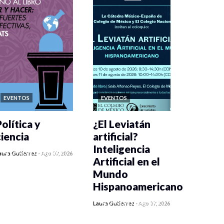
EVENTOS
EVENTOS
olítica y
¿El Leviatán
ciencia
artificial?
Inteligencia
0 veces compartido
aura Gutiérrez
-
Ago 07, 2026
Artificial en el
173 vistas
Mundo
Hispanoamericano
0 veces compartido
Laura Gutiérrez
-
Ago 07, 2026
196 vistas