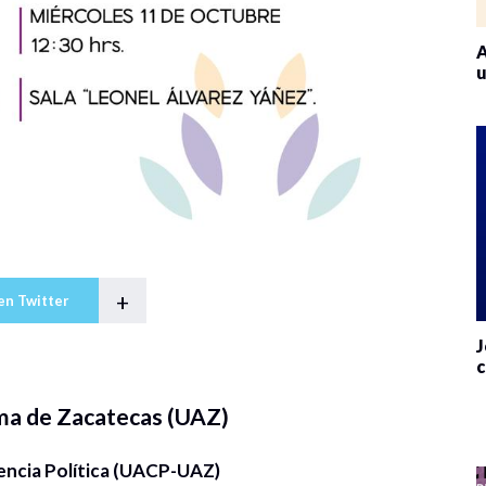
A
u
+
en Twitter
J
c
ma de Zacatecas (UAZ)
encia Política (UACP-UAZ)