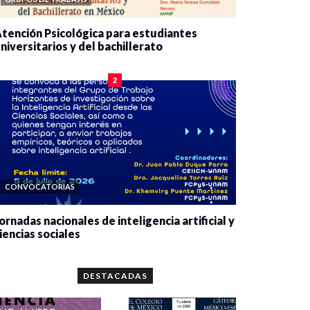
tención Psicológica para estudiantes
niversitarios y del bachillerato
0 veces compartido
2084 vistas
2
CONVOCATORIAS
ornadas nacionales de inteligencia artificial y
iencias sociales
0 veces compartido
5666 vistas
DESTACADAS