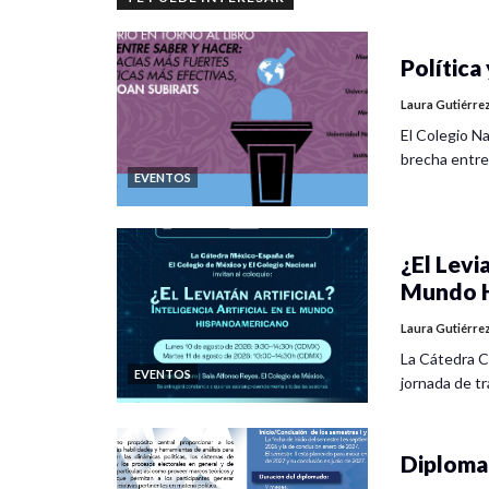
Política 
Laura Gutiérre
El Colegio Na
brecha entre
EVENTOS
¿El Levia
Mundo H
Laura Gutiérre
La Cátedra C
EVENTOS
jornada de tra
Diplomad