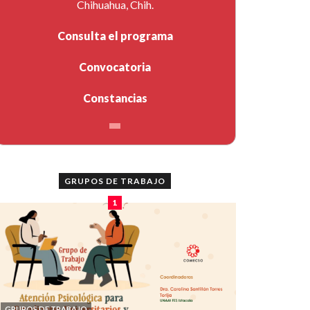
Chihuahua, Chih.
Consulta el programa
Convocatoria
Constancias
GRUPOS DE TRABAJO
1
GRUPOS DE TRABAJO