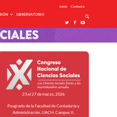
Inicio
Contacto
SIÓN
OBSERVATORIO
Asociaciones
udios
profesionales
onales
Grupos de
Reconoce
arrollo
trabajo
ar
La UDUALC
rcultural
os
A La
Redes
Universidad
cación
temáticas
De México
odología
Laboratorios
tico
En Su 475
as ciencias
Aniversario
nacionales
ales
Entidades
afines
d pública
ajo social
ismo
23 al 27 de marzo, 2026
Posgrado de la Facultad de Contaduría y
Administración, UACH, Campus II,