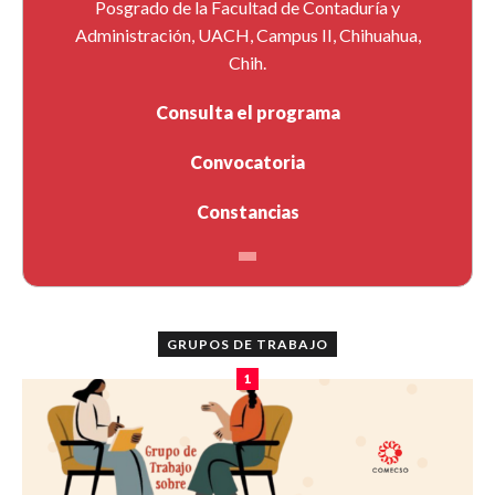
Posgrado de la Facultad de Contaduría y
Administración, UACH, Campus II, Chihuahua,
Chih.
Consulta el programa
Convocatoria
Constancias
GRUPOS DE TRABAJO
1