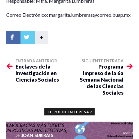
Responsable: Mtra. Margarita Lumbreras
Correo Electrónico: margarita.lumbreras@correo.buap.mx
+
ENTRADA ANTERIOR
SIGUIENTE ENTRADA
Enclaves de la
Programa
investigación en
impreso de la 6a
Ciencias Sociales
Semana Nacional
de las Ciencias
Sociales
TE PUEDE INTERESAR