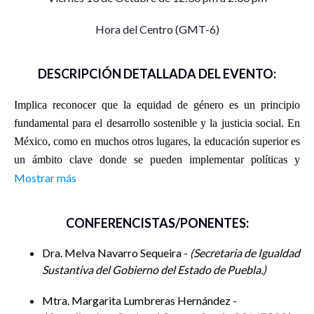
Hora del Centro (GMT-6)
DESCRIPCIÓN DETALLADA DEL EVENTO:
Implica reconocer que la equidad de g
é
nero es un principio
fundamental para el desarrollo sostenible y la justicia social. En
M
é
xico, como en muchos otros lugares, la educación superior es
un
á
mbito clave donde se pueden implementar pol
í
ticas y
Mostrar más
acciones concretas para fomentar la igualdad de g
é
nero, tanto en
el acceso a la educación como en la participación activa y
equitativa en la vida acad
é
mica.
Asimismo, se pretende abordar
CONFERENCISTAS/PONENTES:
temas cruciales, como la eliminación de estereotipos de g
é
nero,
la promoción de la igualdad salarial, la prevención y respuesta
Dra. Melva Navarro Sequeira -
Secretaria de Igualdad
ante la violencia de g
Sustantiva del Gobierno del Estado de Puebla.
é
nero en las instituciones acad
é
micas, y la
incorporació
n de enfoques de gé
nero en los planes de estudio y
Mtra. Margarita Lumbreras Hernández -
en la gestió
n institucional.
Se
busca visibilizar y potenciar los