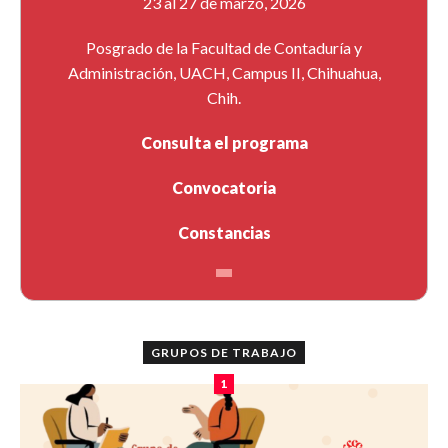
23 al 27 de marzo, 2026
Posgrado de la Facultad de Contaduría y
Administración, UACH, Campus II, Chihuahua,
Chih.
Consulta el programa
Convocatoria
Constancias
GRUPOS DE TRABAJO
1