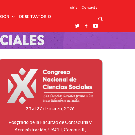
Inicio
Contacto
SIÓN
OBSERVATORIO
Asociaciones
udios
profesionales
onales
Grupos de
Reconoce
arrollo
trabajo
ar
La UDUALC
rcultural
os
A La
Redes
Universidad
cación
temáticas
De México
odología
Laboratorios
tico
En Su 475
as ciencias
Aniversario
nacionales
ales
Entidades
afines
d pública
ajo social
ismo
23 al 27 de marzo, 2026
Posgrado de la Facultad de Contaduría y
Administración, UACH, Campus II,