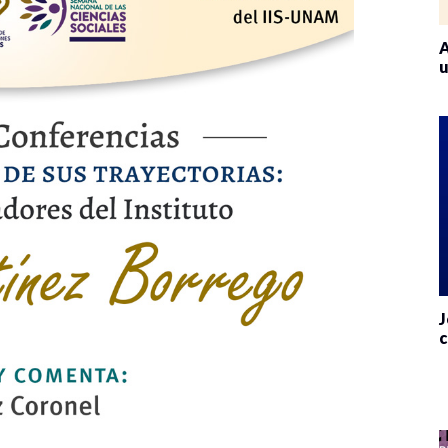
A
u
J
c