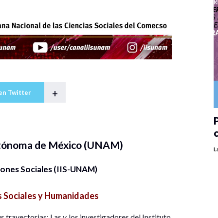
+
en Twitter
P
utónoma de México (UNAM)
L
iones Sociales (IIS-UNAM)
s Sociales y Humanidades
trayectorias: Las y los investigadores del Instituto.