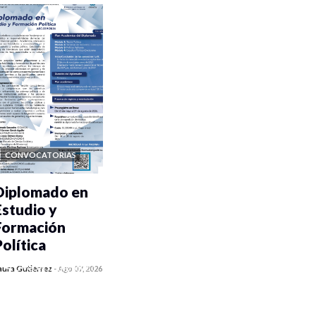
CONVOCATORIAS
Diplomado en
Estudio y
Formación
Política
0 veces compartido
aura Gutiérrez
-
Ago 07, 2026
1068 vistas