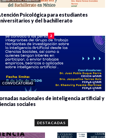
tención Psicológica para estudiantes
niversitarios y del bachillerato
0 veces compartido
2084 vistas
2
CONVOCATORIAS
ornadas nacionales de inteligencia artificial y
iencias sociales
0 veces compartido
5667 vistas
DESTACADAS