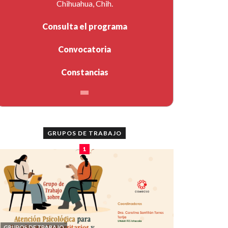
Chihuahua, Chih.
Consulta el programa
Convocatoria
Constancias
GRUPOS DE TRABAJO
1
GRUPOS DE TRABAJO