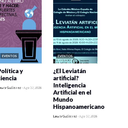
EVENTOS
EVENTOS
olítica y
¿El Leviatán
ciencia
artificial?
Inteligencia
0 veces compartido
aura Gutiérrez
-
Ago 07, 2026
Artificial en el
290 vistas
Mundo
Hispanoamericano
0 veces compartido
Laura Gutiérrez
-
Ago 07, 2026
308 vistas