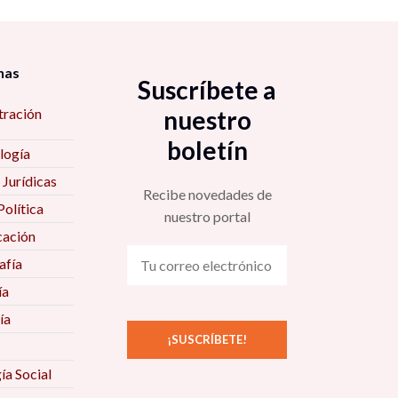
nas
Suscríbete a
tración
nuestro
boletín
logía
 Jurídicas
Recibe novedades de
Política
nuestro portal
ación
fía
ía
ía
ía Social