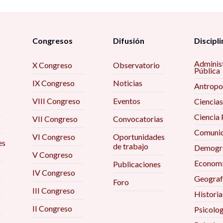
Congresos
Difusión
Discipli
Adminis
X Congreso
Observatorio
Pública
IX Congreso
Noticias
Antropo
VIII Congreso
Eventos
Ciencias
Ciencia 
VII Congreso
Convocatorias
Comunic
VI Congreso
Oportunidades
es
de trabajo
Demogra
V Congreso
Econom
Publicaciones
IV Congreso
Geograf
Foro
III Congreso
Historia
II Congreso
Psicolog