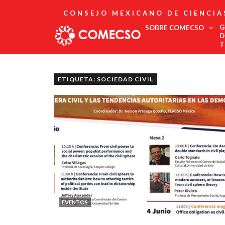
CONSEJO MEXICANO DE CIENCIA
G
SOBRE COMECSO
D
T
Afiliación
Asociados
ETIQUETA: SOCIEDAD CIVIL
Directorio
Estatutos
Fundadores
Publicaciones
Comité Editorial
Boletín
EVENTOS