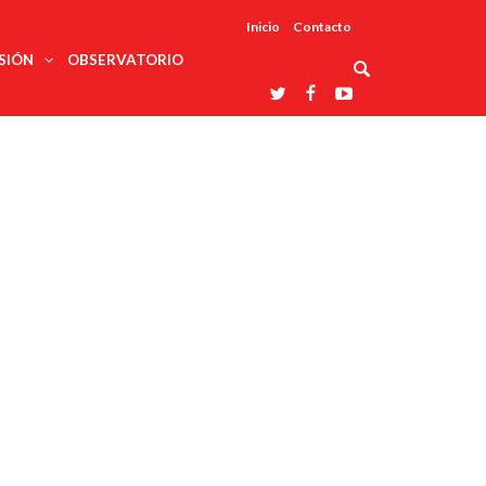
Inicio
Contacto
SIÓN
OBSERVATORIO
Asociaciones
udios
profesionales
onales
Grupos de
Reconoce
arrollo
trabajo
ar
La UDUALC
rcultural
os
A La
Redes
Universidad
cación
temáticas
De México
odología
Laboratorios
tico
En Su 475
as ciencias
Aniversario
nacionales
ales
Entidades
afines
d pública
ajo social
ismo