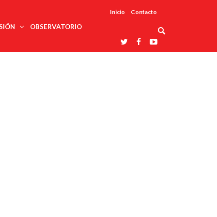
Inicio
Contacto
SIÓN
OBSERVATORIO
Asociaciones
udios
profesionales
onales
Grupos de
Reconoce
arrollo
trabajo
ar
La UDUALC
rcultural
os
A La
Redes
Universidad
cación
temáticas
De México
odología
Laboratorios
tico
En Su 475
as ciencias
Aniversario
nacionales
ales
Entidades
afines
d pública
ajo social
ismo