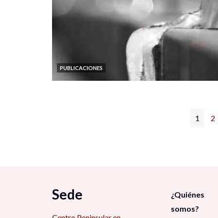
PUBLICACIONES
1
2
Sede
¿Quiénes
somos?
Centro Peninsular en