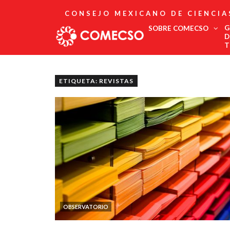
CONSEJO MEXICANO DE CIENCIA
G
SOBRE COMECSO
D
T
Afiliación
Asociados
ETIQUETA: REVISTAS
Directorio
Estatutos
Fundadores
Publicaciones
Comité Editorial
Boletín
OBSERVATORIO