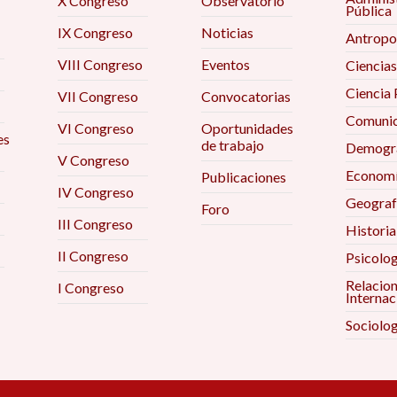
X Congreso
Observatorio
Pública
IX Congreso
Noticias
Antropo
VIII Congreso
Eventos
Ciencias
Ciencia 
VII Congreso
Convocatorias
Comunic
VI Congreso
Oportunidades
es
de trabajo
Demogra
V Congreso
Econom
Publicaciones
IV Congreso
Geograf
Foro
III Congreso
Historia
II Congreso
Psicolog
Relacio
I Congreso
Internac
Sociolog