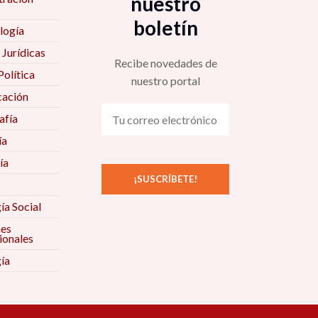
nuestro
boletín
logía
 Jurídicas
Recibe novedades de
Política
nuestro portal
ación
fía
ía
ía
ía Social
nes
ionales
ía