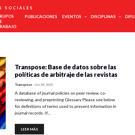
S SOCIALES
RUPOS
PUBLICACIONES
EVENTOS
DISCIPLINAS
DIFU
E
RABAJO
Administración
Est
Noroeste
Pública
regi
Noreste
Antropología
COMECSO
La UNAM
El
Urgente,
Des
Felicita Al
Será Sede
COMECSO
Desmont
Ciencias
Centro Occidente
inte
Mtro.
Del
Aprueba La
Fenómen
Jurídicas
Transpose: Base de datos sobre las
Centro Sur
Eduardo
Congreso
Incorporación
Como El
Edu
Ciencia Política
Vega López
De Estudios
Del
Declive
Metropolitana
políticas de arbitraje de las revistas
Met
Latinoamericanos
Instituto De
Democrá
Comunicación
Sur Sureste
Más Grande
Investigación
de l
Demografía
Del Mundo
En
Transpose
-
Jun 04, 2020
soci
Innovación
Economía
Salu
A database of journal policies on peer review, co-
Y
Geografía
Gobernanza
Trab
reviewing, and preprinting Glossary Please see below
Historia
Tur
for definitions of terms used to present information in
Psicología
journal records. If…
Social
Relaciones
Internacionales
LEER MÁS
Sociología