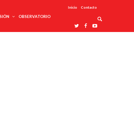
Inicio
Contacto
SIÓN
OBSERVATORIO
Asociaciones
udios
profesionales
onales
Grupos de
Reconoce
arrollo
trabajo
ar
La UDUALC
rcultural
os
A La
Redes
Universidad
cación
temáticas
De México
odología
Laboratorios
tico
En Su 475
as ciencias
Aniversario
nacionales
ales
Entidades
afines
d pública
ajo social
ismo