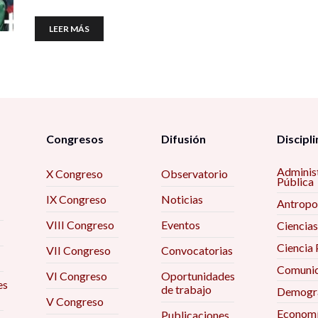
LEER MÁS
Congresos
Difusión
Discipli
Adminis
X Congreso
Observatorio
Pública
IX Congreso
Noticias
Antropo
VIII Congreso
Eventos
Ciencias
Ciencia 
VII Congreso
Convocatorias
Comunic
VI Congreso
Oportunidades
es
de trabajo
Demogra
V Congreso
Econom
Publicaciones