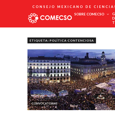
CONSEJO MEXICANO DE CIENCIA
G
SOBRE COMECSO
D
T
Afiliación
Asociados
ETIQUETA: POLÍTICA CONTENCIOSA
Directorio
Estatutos
Fundadores
Publicaciones
Comité Editorial
Boletín
CONVOCATORIAS