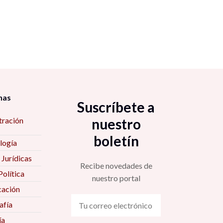
nas
Suscríbete a
tración
nuestro
boletín
logía
 Jurídicas
Recibe novedades de
Política
nuestro portal
ación
fía
ía