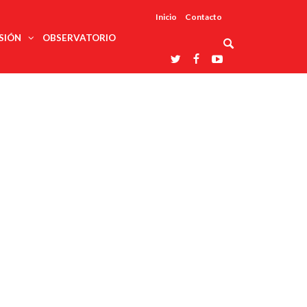
Inicio
Contacto
SIÓN
OBSERVATORIO
Asociaciones
udios
profesionales
onales
Grupos de
Reconoce
arrollo
trabajo
ar
La UDUALC
rcultural
os
A La
Redes
Universidad
cación
temáticas
De México
odología
Laboratorios
tico
En Su 475
as ciencias
Aniversario
nacionales
ales
Entidades
afines
d pública
ajo social
ismo