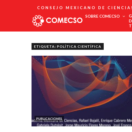
CONSEJO MEXICANO DE CIENCIA
G
SOBRE COMECSO
D
T
Afiliación
Asociados
ETIQUETA: POLÍTICA CIENTÍFICA
Directorio
Estatutos
Fundadores
Publicaciones
Comité Editorial
Boletín
PUBLICACIONES