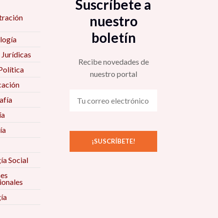
Suscríbete a
tración
nuestro
boletín
logía
 Jurídicas
Recibe novedades de
Política
nuestro portal
ación
fía
ía
ía
ía Social
nes
ionales
ía