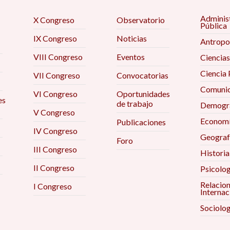
Adminis
X Congreso
Observatorio
Pública
IX Congreso
Noticias
Antropo
VIII Congreso
Eventos
Ciencias
Ciencia 
VII Congreso
Convocatorias
Comunic
VI Congreso
Oportunidades
es
de trabajo
Demogra
V Congreso
Econom
Publicaciones
IV Congreso
Geograf
Foro
III Congreso
Historia
II Congreso
Psicolog
Relacio
I Congreso
Internac
Sociolog