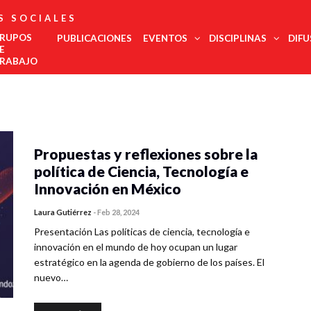
S SOCIALES
RUPOS
PUBLICACIONES
EVENTOS
DISCIPLINAS
DIFU
E
RABAJO
Administración
Est
Noroeste
Pública
regi
Noreste
Antropología
COMECSO
La UNAM
El
Urgente,
Des
Felicita Al
Será Sede
COMECSO
Desmont
Ciencias
Centro Occidente
inte
Mtro.
Del
Aprueba La
Fenómen
Jurídicas
Propuestas y reflexiones sobre la
Centro Sur
Eduardo
Congreso
Incorporación
Como El
Edu
Ciencia Política
Vega López
De Estudios
Del
Declive
Metropolitana
política de Ciencia, Tecnología e
Met
Latinoamericanos
Instituto De
Democrá
Comunicación
Sur Sureste
Más Grande
Investigación
de l
Innovación en México
Demografía
Del Mundo
En
soci
Innovación
Economía
Salu
Laura Gutiérrez
-
Feb 28, 2024
Y
Geografía
Gobernanza
Trab
Presentación Las políticas de ciencia, tecnología e
Historia
Tur
innovación en el mundo de hoy ocupan un lugar
Psicología
estratégico en la agenda de gobierno de los países. El
Social
nuevo…
Relaciones
Internacionales
Sociología