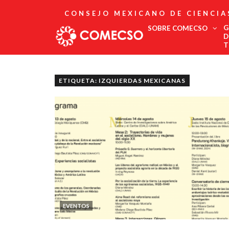
CONSEJO MEXICANO DE CIENCIA
G
SOBRE COMECSO
D
T
Afiliación
Asociados
ETIQUETA: IZQUIERDAS MEXICANAS
Directorio
Estatutos
Fundadores
Publicaciones
Comité Editorial
Boletín
EVENTOS