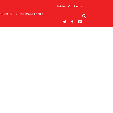
Inicio
Contacto
SIÓN
OBSERVATORIO
Asociaciones
udios
profesionales
onales
Grupos de
Reconoce
arrollo
trabajo
ar
La UDUALC
rcultural
os
A La
Redes
Universidad
cación
temáticas
De México
odología
Laboratorios
tico
En Su 475
as ciencias
Aniversario
nacionales
ales
Entidades
afines
d pública
ajo social
ismo