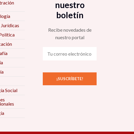
tración
nuestro
boletín
logía
 Jurídicas
Recibe novedades de
Política
nuestro portal
ación
fía
ía
ía
ía Social
nes
ionales
ía