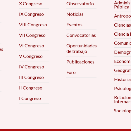
Adminis
X Congreso
Observatorio
Pública
IX Congreso
Noticias
Antropo
VIII Congreso
Eventos
Ciencias
Ciencia 
VII Congreso
Convocatorias
Comunic
VI Congreso
Oportunidades
es
de trabajo
Demogra
V Congreso
Econom
Publicaciones
IV Congreso
Geograf
Foro
III Congreso
Historia
II Congreso
Psicolog
Relacio
I Congreso
Internac
Sociolog