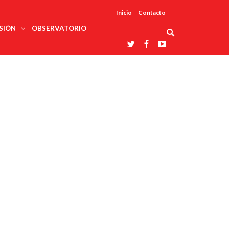
Inicio
Contacto
SIÓN
OBSERVATORIO
Asociaciones
udios
profesionales
onales
Grupos de
Reconoce
arrollo
trabajo
ar
La UDUALC
rcultural
os
A La
Redes
Universidad
cación
temáticas
De México
odología
Laboratorios
tico
En Su 475
as ciencias
Aniversario
nacionales
ales
Entidades
afines
d pública
ajo social
ismo