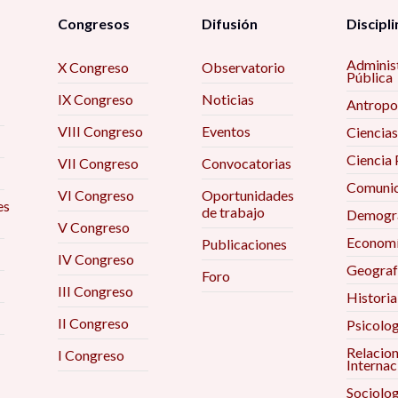
Congresos
Difusión
Discipli
Adminis
X Congreso
Observatorio
Pública
IX Congreso
Noticias
Antropo
VIII Congreso
Eventos
Ciencias
Ciencia 
VII Congreso
Convocatorias
Comunic
VI Congreso
Oportunidades
es
de trabajo
Demogra
V Congreso
Econom
Publicaciones
IV Congreso
Geograf
Foro
III Congreso
Historia
II Congreso
Psicolog
Relacio
I Congreso
Internac
Sociolog