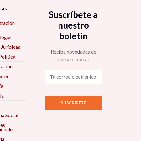
nas
Suscríbete a
tración
nuestro
boletín
logía
 Jurídicas
Recibe novedades de
Política
nuestro portal
ación
fía
ía
ía
ía Social
nes
ionales
ía