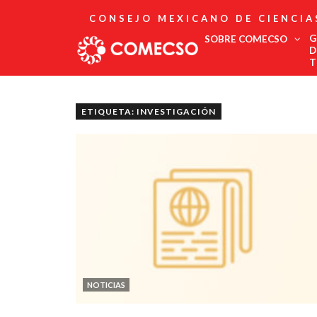
CONSEJO MEXICANO DE CIENCIA
G
SOBRE COMECSO
D
T
Afiliación
Asociados
ETIQUETA: INVESTIGACIÓN
Directorio
Estatutos
Fundadores
Publicaciones
Comité Editorial
Boletín
NOTICIAS