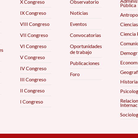
Adminis
X Congreso
Observatorio
Pública
IX Congreso
Noticias
Antropo
VIII Congreso
Eventos
Ciencias
Ciencia 
VII Congreso
Convocatorias
Comunic
VI Congreso
Oportunidades
es
de trabajo
Demogra
V Congreso
Econom
Publicaciones
IV Congreso
Geograf
Foro
III Congreso
Historia
II Congreso
Psicolog
Relacio
I Congreso
Internac
Sociolog