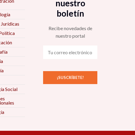
tración
nuestro
boletín
logía
 Jurídicas
Recibe novedades de
Política
nuestro portal
ación
fía
ía
ía
ía Social
nes
ionales
ía