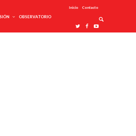
Inicio
Contacto
SIÓN
OBSERVATORIO
Asociaciones
udios
profesionales
onales
Grupos de
Reconoce
arrollo
trabajo
ar
La UDUALC
rcultural
os
A La
Redes
Universidad
cación
temáticas
De México
odología
Laboratorios
tico
En Su 475
as ciencias
Aniversario
nacionales
ales
Entidades
afines
d pública
ajo social
ismo