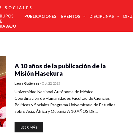
S SOCIALES
RUPOS
PUBLICACIONES
EVENTOS
DISCIPLINAS
DIFU
E
RABAJO
Administración
Est
Noroeste
Pública
regi
Noreste
Antropología
COMECSO
La UNAM
El
Urgente,
Des
Felicita Al
Será Sede
COMECSO
Desmont
Ciencias
Centro Occidente
inte
Mtro.
Del
Aprueba La
Fenómen
Jurídicas
A 10 años de la publicación de la
Centro Sur
Eduardo
Congreso
Incorporación
Como El
Edu
Ciencia Política
Vega López
De Estudios
Del
Declive
Metropolitana
Misión Hasekura
Met
Latinoamericanos
Instituto De
Democrá
Comunicación
Sur Sureste
Más Grande
Investigación
de l
Demografía
Del Mundo
En
Laura Gutiérrez
-
Oct 22, 2025
soci
Innovación
Economía
Salu
Universidad Nacional Autónoma de México
Y
Geografía
Gobernanza
Trab
Coordinación de Humanidades Facultad de Ciencias
Historia
Tur
Políticas y Sociales Programa Universitario de Estudios
Psicología
sobre Asia, África y Oceanía A 10 AÑOS DE…
Social
Relaciones
Internacionales
LEER MÁS
Sociología