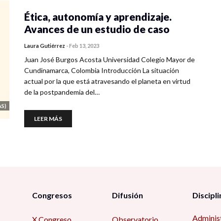
Ética, autonomía y aprendizaje.
Avances de un estudio de caso
Laura Gutiérrez
-
Feb 13, 2023
Juan José Burgos Acosta Universidad Colegio Mayor de
Cundinamarca, Colombia Introducción La situación
actual por la que está atravesando el planeta en virtud
de la postpandemia del…
S)
LEER MÁS
Congresos
Difusión
Discipli
Adminis
X Congreso
Observatorio