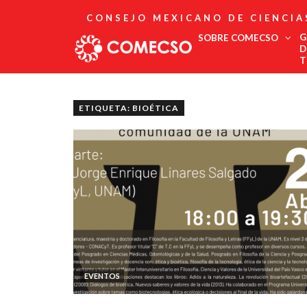
CONSEJO MEXICANO DE CIENCIA
G
SOBRE COMECSO
D
T
Afiliación
Asociados
ETIQUETA: BIOÉTICA
Directorio
Estatutos
Fundadores
Publicaciones
Comité Editorial
Boletín
EVENTOS