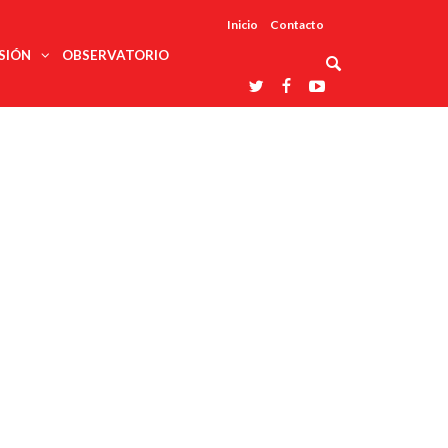
Inicio
Contacto
SIÓN
OBSERVATORIO
Asociaciones
udios
profesionales
onales
Grupos de
Reconoce
arrollo
trabajo
ar
La UDUALC
rcultural
os
A La
Redes
Universidad
cación
temáticas
De México
odología
Laboratorios
tico
En Su 475
as ciencias
Aniversario
nacionales
ales
Entidades
afines
d pública
ajo social
ismo