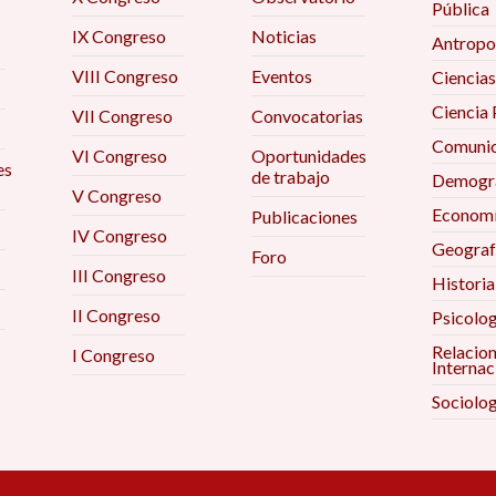
Pública
IX Congreso
Noticias
Antropo
VIII Congreso
Eventos
Ciencias
Ciencia 
VII Congreso
Convocatorias
Comunic
VI Congreso
Oportunidades
es
de trabajo
Demogra
V Congreso
Econom
Publicaciones
IV Congreso
Geograf
Foro
III Congreso
Historia
II Congreso
Psicolog
Relacio
I Congreso
Internac
Sociolog