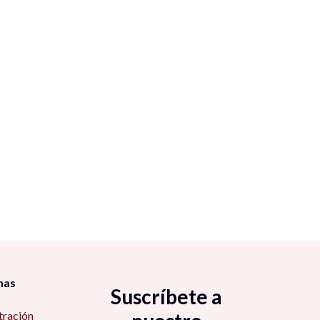
nas
Suscríbete a
tración