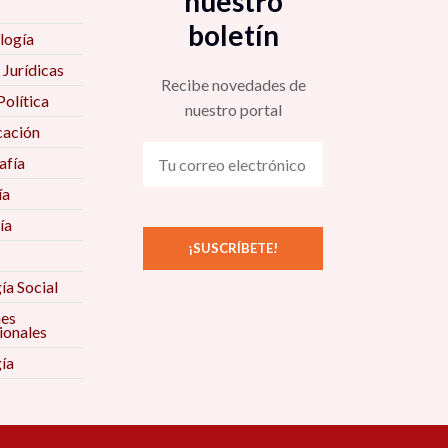
nuestro
boletín
logía
 Jurídicas
Recibe novedades de
Política
nuestro portal
ación
fía
ía
ía
ía Social
nes
ionales
ía