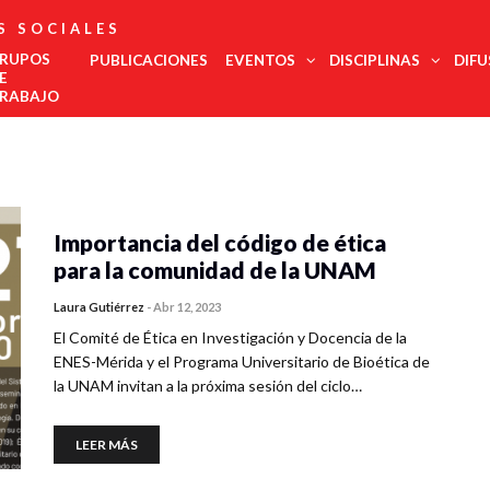
S SOCIALES
RUPOS
PUBLICACIONES
EVENTOS
DISCIPLINAS
DIFU
E
RABAJO
Administración
Est
Noroeste
Pública
regi
Noreste
Antropología
COMECSO
La UNAM
El
Urgente,
Des
Felicita Al
Será Sede
COMECSO
Desmont
Ciencias
Centro Occidente
inte
Mtro.
Del
Aprueba La
Fenómen
Jurídicas
Importancia del código de ética
Centro Sur
Eduardo
Congreso
Incorporación
Como El
Edu
Ciencia Política
Vega López
De Estudios
Del
Declive
Metropolitana
para la comunidad de la UNAM
Met
Latinoamericanos
Instituto De
Democrá
Comunicación
Sur Sureste
Más Grande
Investigación
de l
Demografía
Del Mundo
En
Laura Gutiérrez
-
Abr 12, 2023
soci
Innovación
Economía
Salu
El Comité de Ética en Investigación y Docencia de la
Y
Geografía
Gobernanza
Trab
ENES-Mérida y el Programa Universitario de Bioética de
Historia
Tur
la UNAM invitan a la próxima sesión del ciclo…
Psicología
Social
Relaciones
LEER MÁS
Internacionales
Sociología