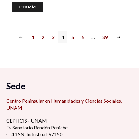
LEER MÁS
1
2
3
4
5
6
…
39
Sede
Centro Peninsular en Humanidades y Ciencias Sociales,
UNAM
CEPHCIS - UNAM
Ex Sanatorio Rendón Peniche
C. 43 SN, Industrial, 97150