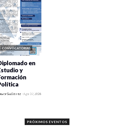
CONVOCATORIAS
Diplomado en
Estudio y
Formación
Política
0 veces compartido
aura Gutiérrez
-
Ago 07, 2026
1174 vistas
PRÓXIMOS EVENTOS