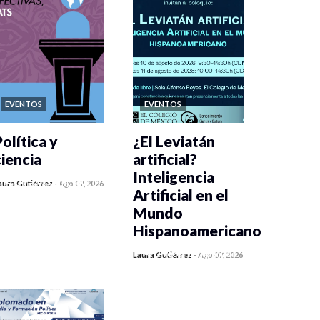
EVENTOS
EVENTOS
olítica y
¿El Leviatán
ciencia
artificial?
Inteligencia
0 veces compartido
aura Gutiérrez
-
Ago 07, 2026
Artificial en el
407 vistas
Mundo
Hispanoamericano
0 veces compartido
Laura Gutiérrez
-
Ago 07, 2026
420 vistas