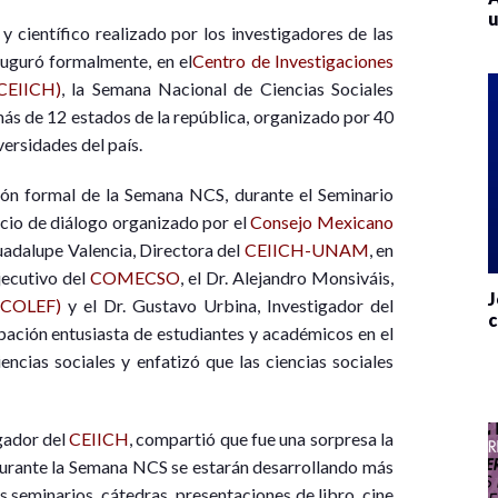
u
y científico realizado por los investigadores de las
auguró formalmente, en el
Centro de Investigaciones
(CEIICH)
, la Semana Nacional de Ciencias Sociales
más de 12 estados de la república, organizado por 40
versidades del país.
ción formal de la Semana NCS, durante el Seminario
cio de diálogo organizado por el
Consejo Mexicano
Guadalupe Valencia, Directora del
CEIICH-UNAM
, en
jecutivo del
COMECSO
, el Dr. Alejandro Monsiváis,
J
 (COLEF)
y el Dr. Gustavo Urbina, Investigador del
c
cipación entusiasta de estudiantes y académicos en el
encias sociales y enfatizó que las ciencias sociales
gador del
CEIICH
, compartió que fue una sorpresa la
durante la Semana NCS se estarán desarrollando más
s seminarios, cátedras, presentaciones de libro, cine