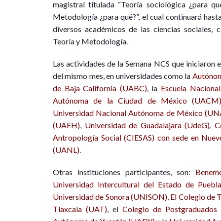
magistral titulada “Teoría sociológica ¿para q
Metodología ¿para qué?”, el cual continuará hasta
diversos académicos de las ciencias sociales, 
Teoría y Metodología.
Las actividades de la Semana NCS que iniciaron el
del mismo mes, en universidades como la
Autónom
de Baja California (UABC)
, la
Escuela Naciona
Autónoma de la Ciudad de México (UACM
Universidad Nacional Autónoma de México (U
(UAEH)
,
Universidad de Guadalajara (UdeG)
,
C
Antropología Social (CIESAS) con sede en Nuev
(UANL)
.
Otras instituciones participantes, son:
Benemé
Universidad Intercultural del Estado de Puebl
Universidad de Sonora (UNISON),
El Colegio de 
Tlaxcala (UAT)
, el
Colegio de Postgraduados