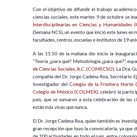
C
on el objetivo de difundir el trabajo académico 
ciencias sociales, este martes 9 de octubre se in
Interdisciplinarias en Ciencias y Humanidades 
(Semana NCS), un evento que inició este lunes en 
facultades, centros, escuelas e institutos de 19 uni
A las 11:50 de la mañana dio inicio la inaugura
“Teoría ¿para qué? Metodología ¿para qué?”, espa
de Ciencias Sociales, A.C. (COMECSO)
. La Dra. 
compañía del Dr. Jorge Cadena Roa, Secretario E
Investigador del
Colegio de la Frontera Norte
Colegio de México (COLMEX)
, celebró la parti
país, que se sumaron a esta celebración de las ci
están más vivas que nunca.
El Dr. Jorge Cadena Roa, quien también es investi
gran recepción que tuvo la convocatoria, ya que 
de 100 actividades en todo el país, entre coloquio