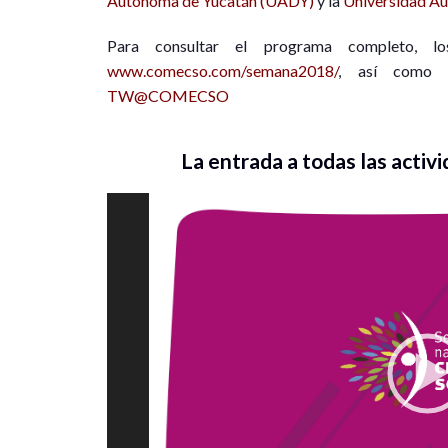
Autónoma de Yucatán (UADY)
y la
Universidad A
Para consultar el programa completo, lo
www.comecso.com/semana2018/
, así como c
TW@COMECSO
La entrada a todas las acti
Reproductor
de
vídeo