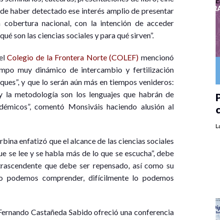
s de haber detectado ese interés amplio de presentar
 cobertura nacional, con la intención de acceder
é son las ciencias sociales y para qué sirven”.
del
Colegio de la Frontera Norte (COLEF)
mencionó
ampo muy dinámico de intercambio y fertilización
oques”, y que lo serán aún más en tiempos venideros:
y la metodología son los lenguajes que habrán de
P
démicos”, comentó Monsiváis haciendo alusión al
L
rbina enfatizó que el alcance de las ciencias sociales
e se lee y se habla más de lo que se escucha”, debe
 trascendente que debe ser repensado, así como su
no podemos comprender, difícilmente lo podemos
 Fernando Castañeda Sabido ofreció una conferencia