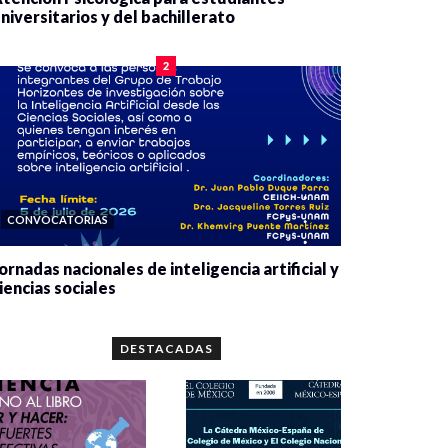
niversitarios y del bachillerato
0 veces compartido
2085 vistas
2
CONVOCATORIAS
ornadas nacionales de inteligencia artificial y
iencias sociales
0 veces compartido
5667 vistas
DESTACADAS