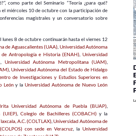
ué?”, como parte del Seminario “Teoría ¿para qué?
 el miércoles 10 de octubre con la participación de
conferencias magistrales y un conversatorio sobre
 lunes 8 de octubre continuarán hasta el viernes 12
a de Aguascalientes (UAA)
,
Universidad Autónoma
l de Antropología e Historia (ENAH)
,
Universidad
)
,
Universidad Autónoma Metropolitana (UAM)
,
NAM)
,
Universidad Autónoma del Estado de Hidalgo
entro de Investigaciones y Estudios Superiores en
o León
y la
Universidad Autónoma de Nuevo León
L
rita Universidad Autónoma de Puebla (BUAP)
,
a (UIEP)
,
Colegio de Bachilleres (COBACH)
y la
Tlaxcala, A.C. (COLTLAX)
,
Universidad Autónoma de
 (COLPOS) con sede en Veracruz
, la
Universidad