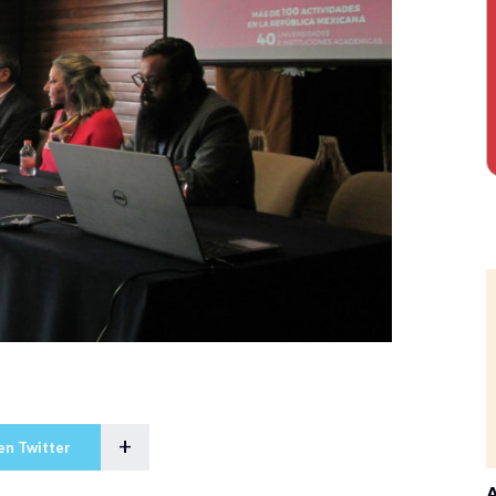
+
en Twitter
A