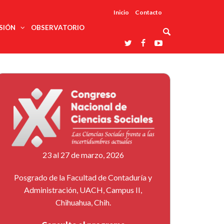
Inicio
Contacto
SIÓN
OBSERVATORIO
Asociaciones
udios
profesionales
onales
Grupos de
Reconoce
arrollo
trabajo
ar
La UDUALC
rcultural
os
A La
Redes
Universidad
cación
temáticas
De México
odología
Laboratorios
tico
En Su 475
as ciencias
Aniversario
nacionales
ales
Entidades
afines
d pública
23 al 27 de marzo, 2026
ajo social
ismo
Posgrado de la Facultad de Contaduría y
Administración, UACH, Campus II,
Chihuahua, Chih.