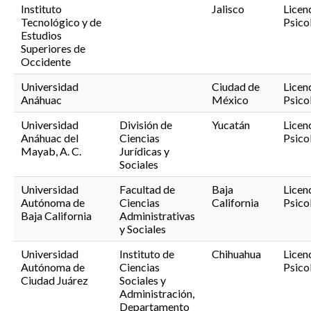
Instituto
Jalisco
Licen
Tecnológico y de
Psico
Estudios
Superiores de
Occidente
Universidad
Ciudad de
Licen
Anáhuac
México
Psico
Universidad
División de
Yucatán
Licen
Anáhuac del
Ciencias
Psico
Mayab, A. C.
Jurídicas y
Sociales
Universidad
Facultad de
Baja
Licen
Autónoma de
Ciencias
California
Psico
Baja California
Administrativas
y Sociales
Universidad
Instituto de
Chihuahua
Licen
Autónoma de
Ciencias
Psico
Ciudad Juárez
Sociales y
Administración,
Departamento