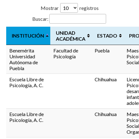
Mostrar
registros
Buscar:
UNIDAD
INSTITUCIÓN
ESTADO
PR
ACADÉMICA
Benemérita
Facultad de
Puebla
Maest
Universidad
Psicología
Psico
Autónoma de
Socia
Puebla
Escuela Libre de
Chihuahua
Licen
Psicología, A. C.
Psico
desar
infant
adole
Escuela Libre de
Chihuahua
Maest
Psicología, A. C.
Psico
Social
Organ