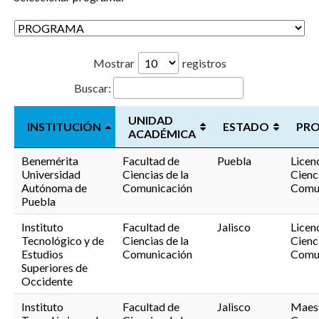
Mostrar
registros
Buscar:
UNIDAD
INSTITUCIÓN
ESTADO
PR
ACADÉMICA
Benemérita
Facultad de
Puebla
Licen
Universidad
Ciencias de la
Cienci
Autónoma de
Comunicación
Comu
Puebla
Instituto
Facultad de
Jalisco
Licen
Tecnológico y de
Ciencias de la
Cienci
Estudios
Comunicación
Comu
Superiores de
Occidente
Instituto
Facultad de
Jalisco
Maest