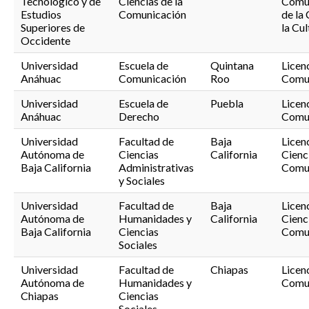
Tecnológico y de
Ciencias de la
Comu
Estudios
Comunicación
de la 
Superiores de
la Cul
Occidente
Universidad
Escuela de
Quintana
Licen
Anáhuac
Comunicación
Roo
Comu
Universidad
Escuela de
Puebla
Licen
Anáhuac
Derecho
Comu
Universidad
Facultad de
Baja
Licen
Autónoma de
Ciencias
California
Cienci
Baja California
Administrativas
Comu
y Sociales
Universidad
Facultad de
Baja
Licen
Autónoma de
Humanidades y
California
Cienci
Baja California
Ciencias
Comu
Sociales
Universidad
Facultad de
Chiapas
Licen
Autónoma de
Humanidades y
Comu
Chiapas
Ciencias
Sociales