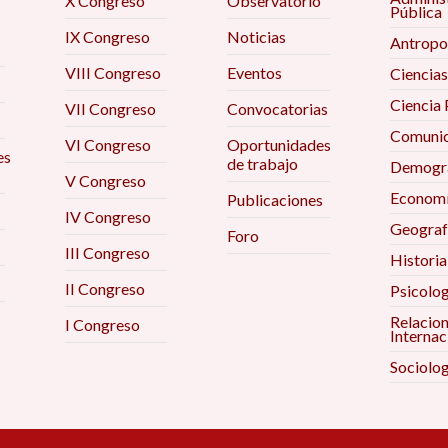
X Congreso
Observatorio
Pública
IX Congreso
Noticias
Antropo
VIII Congreso
Eventos
Ciencias
Ciencia 
VII Congreso
Convocatorias
Comunic
VI Congreso
Oportunidades
es
de trabajo
Demogra
V Congreso
Econom
Publicaciones
IV Congreso
Geograf
Foro
III Congreso
Historia
II Congreso
Psicolog
Relacio
I Congreso
Internac
Sociolog