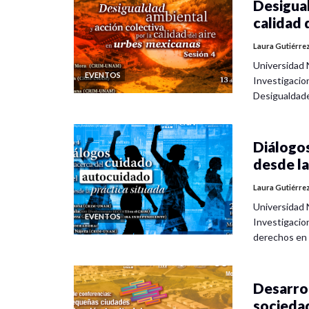
Desigual
calidad 
Laura Gutiérre
Universidad 
EVENTOS
Investigacio
Desigualdad
Diálogos
desde la
Laura Gutiérre
Universidad 
EVENTOS
Investigacio
derechos en
Desarrol
socieda