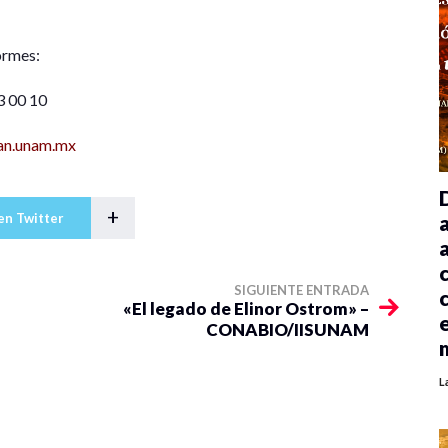
ormes:
3 00 10
an.unam.mx
+
en Twitter
SIGUIENTE ENTRADA
«El legado de Elinor Ostrom» –
CONABIO/IISUNAM
L