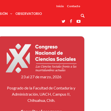
Inicio
Contacto
SIÓN
OBSERVATORIO
Asociaciones
udios
profesionales
onales
Grupos de
Reconoce
arrollo
trabajo
ar
La UDUALC
rcultural
os
A La
Redes
Universidad
cación
temáticas
De México
odología
Laboratorios
tico
En Su 475
as ciencias
Aniversario
nacionales
ales
Entidades
afines
d pública
23 al 27 de marzo, 2026
ajo social
ismo
Posgrado de la Facultad de Contaduría y
Administración, UACH, Campus II,
Chihuahua, Chih.