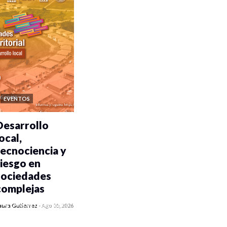
EVENTOS
Desarrollo
ocal,
tecnociencia y
riesgo en
sociedades
complejas
0 veces compartido
aura Gutiérrez
-
Ago 05, 2026
255 vistas