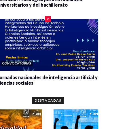
niversitarios y del bachillerato
0 veces compartido
2077 vistas
2
CONVOCATORIAS
ornadas nacionales de inteligencia artificial y
iencias sociales
0 veces compartido
5644 vistas
DESTACADAS