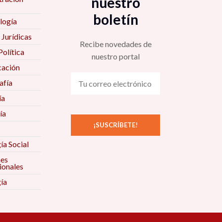
nuestro
boletín
logía
 Jurídicas
Recibe novedades de
Política
nuestro portal
ación
fía
ía
ía
ía Social
nes
ionales
ía