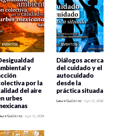
EVENTOS
EVENTOS
Desigualdad
Diálogos acerca
ambiental y
del cuidado y el
acción
autocuidado
colectiva por la
desde la
calidad del aire
práctica situada
en urbes
0 veces compartido
Laura Gutiérrez
-
Ago 05, 2026
mexicanas
266 vistas
0 veces compartido
aura Gutiérrez
-
Ago 05, 2026
275 vistas