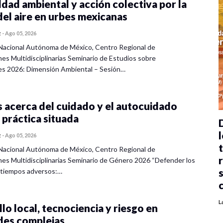
dad ambiental y acción colectiva por la
del aire en urbes mexicanas
z
-
Ago 05, 2026
Nacional Autónoma de México, Centro Regional de
nes Multidisciplinarias Seminario de Estudios sobre
es 2026: Dimensión Ambiental – Sesión…
 acerca del cuidado y el autocuidado
 práctica situada
l
z
-
Ago 05, 2026
Nacional Autónoma de México, Centro Regional de
nes Multidisciplinarias Seminario de Género 2026 “Defender los
 tiempos adversos:…
L
lo local, tecnociencia y riesgo en
des complejas