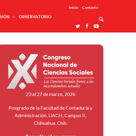
Inicio
Contacto
SIÓN
OBSERVATORIO
Asociaciones
udios
profesionales
onales
Grupos de
Reconoce
arrollo
trabajo
ar
La UDUALC
rcultural
os
A La
Redes
Universidad
cación
temáticas
De México
odología
Laboratorios
tico
En Su 475
as ciencias
Aniversario
nacionales
ales
Entidades
afines
d pública
23 al 27 de marzo, 2026
ajo social
ismo
Posgrado de la Facultad de Contaduría y
Administración, UACH, Campus II,
Chihuahua, Chih.