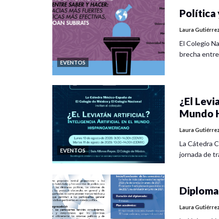
Política 
Laura Gutiérre
El Colegio Na
brecha entre
EVENTOS
¿El Levia
Mundo H
Laura Gutiérre
La Cátedra C
EVENTOS
jornada de tra
Diplomad
Laura Gutiérre