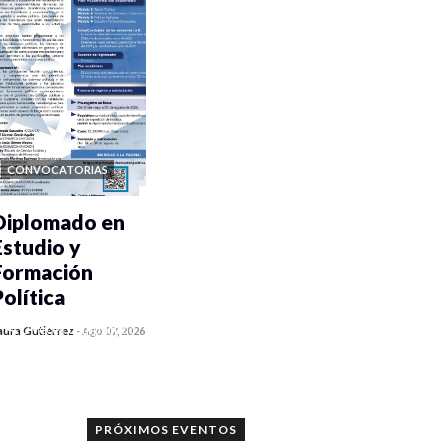
CONVOCATORIAS
Diplomado en
Estudio y
Formación
Política
0 veces compartido
aura Gutiérrez
-
Ago 07, 2026
879 vistas
PRÓXIMOS EVENTOS