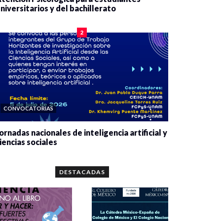
niversitarios y del bachillerato
0 veces compartido
2083 vistas
2
CONVOCATORIAS
ornadas nacionales de inteligencia artificial y
iencias sociales
0 veces compartido
5664 vistas
DESTACADAS