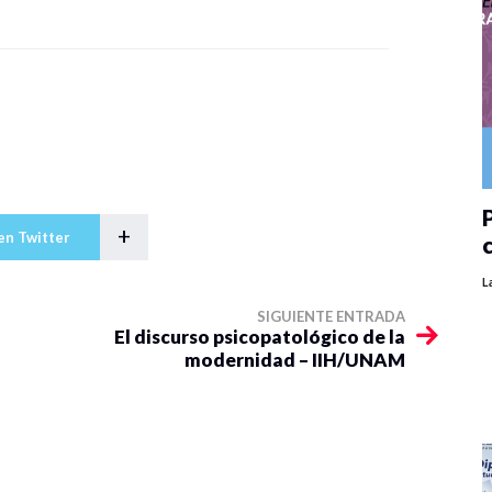
P
+
en Twitter
L
SIGUIENTE ENTRADA
El discurso psicopatológico de la
modernidad – IIH/UNAM