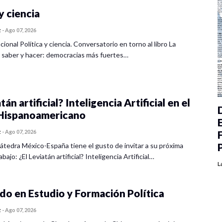
y ciencia
z
-
Ago 07, 2026
cional Política y ciencia. Conversatorio en torno al libro La
 saber y hacer: democracias más fuertes…
tán artificial? Inteligencia Artificial en el
ispanoamericano
z
-
Ago 07, 2026
átedra México-España tiene el gusto de invitar a su próxima
bajo: ¿El Leviatán artificial? Inteligencia Artificial…
L
o en Estudio y Formación Política
z
-
Ago 07, 2026