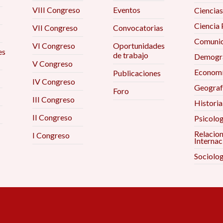
VIII Congreso
Eventos
Ciencias
Ciencia 
VII Congreso
Convocatorias
Comunic
VI Congreso
Oportunidades
es
de trabajo
Demogra
V Congreso
Econom
Publicaciones
IV Congreso
Geograf
Foro
III Congreso
Historia
II Congreso
Psicolog
Relacio
I Congreso
Internac
Sociolog