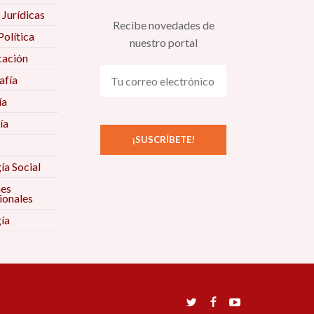
 Jurídicas
Recibe novedades de
Política
nuestro portal
ación
fía
ía
ía
ía Social
nes
ionales
ía