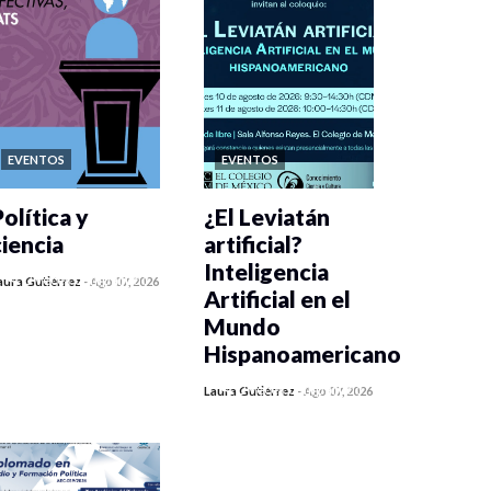
EVENTOS
EVENTOS
olítica y
¿El Leviatán
ciencia
artificial?
Inteligencia
0 veces compartido
aura Gutiérrez
-
Ago 07, 2026
Artificial en el
85 vistas
Mundo
Hispanoamericano
0 veces compartido
Laura Gutiérrez
-
Ago 07, 2026
105 vistas