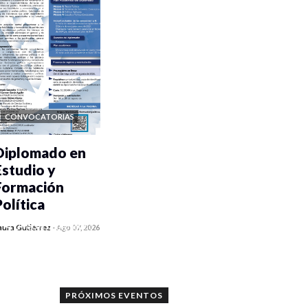
CONVOCATORIAS
Diplomado en
Estudio y
Formación
Política
0 veces compartido
aura Gutiérrez
-
Ago 07, 2026
900 vistas
PRÓXIMOS EVENTOS