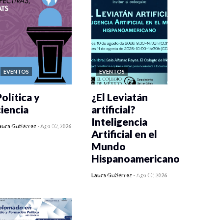
EVENTOS
EVENTOS
olítica y
¿El Leviatán
ciencia
artificial?
Inteligencia
0 veces compartido
aura Gutiérrez
-
Ago 07, 2026
Artificial en el
104 vistas
Mundo
Hispanoamericano
0 veces compartido
Laura Gutiérrez
-
Ago 07, 2026
129 vistas