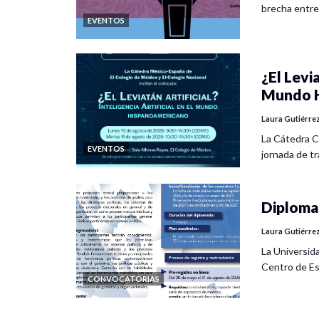
brecha entre
EVENTOS
¿El Levia
Mundo H
Laura Gutiérre
La Cátedra C
EVENTOS
jornada de tra
Diplomad
Laura Gutiérre
La Universid
Centro de Es
CONVOCATORIAS