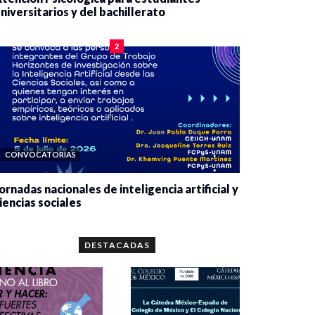
niversitarios y del bachillerato
0 veces compartido
2083 vistas
2
CONVOCATORIAS
ornadas nacionales de inteligencia artificial y
iencias sociales
0 veces compartido
5664 vistas
DESTACADAS