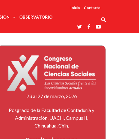
Inicio
Contacto
SIÓN
OBSERVATORIO
Asociaciones
udios
profesionales
onales
Grupos de
Reconoce
arrollo
trabajo
ar
La UDUALC
rcultural
os
A La
Redes
Universidad
cación
temáticas
De México
odología
Laboratorios
tico
En Su 475
as ciencias
Aniversario
nacionales
ales
Entidades
afines
d pública
23 al 27 de marzo, 2026
ajo social
ismo
Posgrado de la Facultad de Contaduría y
Administración, UACH, Campus II,
Chihuahua, Chih.