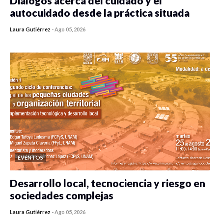
Diálogos acerca del cuidado y el
autocuidado desde la práctica situada
Laura Gutiérrez
-
Ago 05, 2026
0 veces compartido
107 vistas
EVENTOS
Desarrollo local, tecnociencia y riesgo en
sociedades complejas
Laura Gutiérrez
-
Ago 05, 2026
0 veces compartido
96 vistas