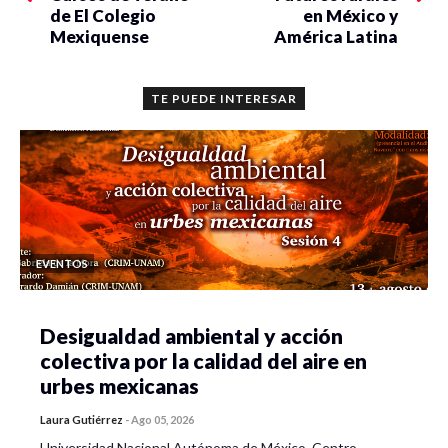
de El Colegio
en México y
Mexiquense
América Latina
TE PUEDE INTERESAR
EVENTOS
Desigualdad ambiental y acción
colectiva por la calidad del aire en
urbes mexicanas
Laura Gutiérrez
-
Ago 05, 2026
Universidad Nacional Autónoma de México, Centro