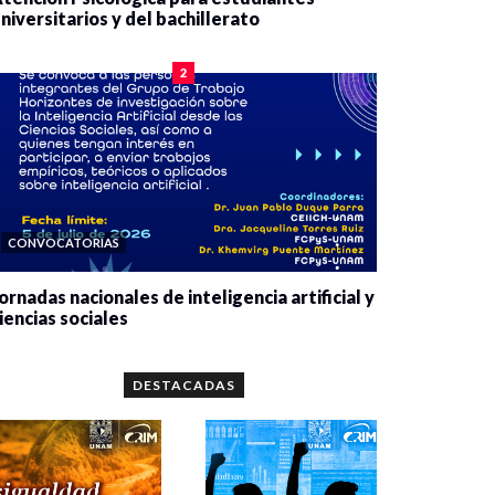
niversitarios y del bachillerato
0 veces compartido
2078 vistas
2
CONVOCATORIAS
ornadas nacionales de inteligencia artificial y
iencias sociales
0 veces compartido
5659 vistas
DESTACADAS