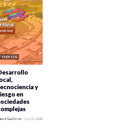
EVENTOS
Desarrollo
ocal,
tecnociencia y
riesgo en
sociedades
complejas
0 veces compartido
aura Gutiérrez
-
Ago 05, 2026
405 vistas