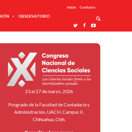
Inicio
Contacto
SIÓN
OBSERVATORIO
Asociaciones
udios
profesionales
onales
Grupos de
Reconoce
arrollo
trabajo
ar
La UDUALC
rcultural
os
A La
Redes
Universidad
cación
temáticas
De México
odología
Laboratorios
tico
En Su 475
as ciencias
Aniversario
nacionales
ales
Entidades
afines
d pública
23 al 27 de marzo, 2026
ajo social
ismo
Posgrado de la Facultad de Contaduría y
Administración, UACH, Campus II,
Chihuahua, Chih.