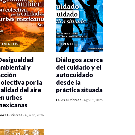
EVENTOS
EVENTOS
Desigualdad
Diálogos acerca
ambiental y
del cuidado y el
acción
autocuidado
colectiva por la
desde la
calidad del aire
práctica situada
en urbes
0 veces compartido
Laura Gutiérrez
-
Ago 05, 2026
mexicanas
463 vistas
0 veces compartido
aura Gutiérrez
-
Ago 05, 2026
470 vistas