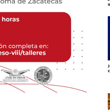
u
J
c