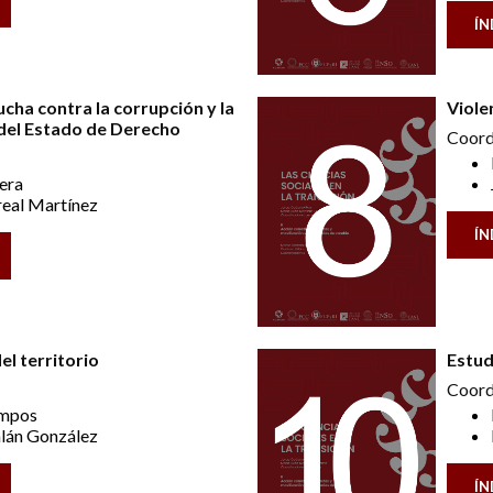
ÍN
 lucha contra la corrupción y la
Viole
 del Estado de Derecho
Coord
uera
real Martínez
ÍN
l territorio
Estud
Coord
ampos
lán González
ÍN