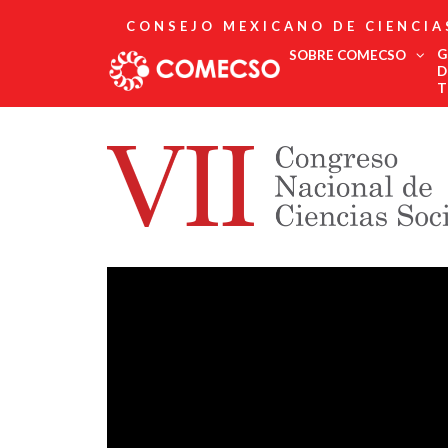
CONSEJO MEXICANO DE CIENCIA
G
SOBRE COMECSO
D
T
Afiliación
Asociados
Directorio
Estatutos
Fundadores
Publicaciones
Comité Editorial
Boletín