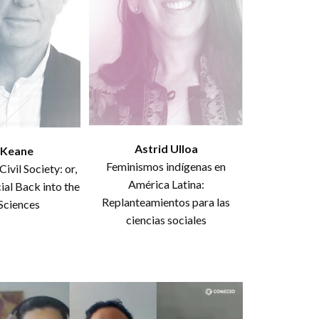
políticas públicas y
los retos actuales
para promover el
desarrollo en MX
La apropiación
social del
conocimiento frente
a los problemas
sociales
Desigualdades,
Astrid Ulloa
 Keane
dominación y
Feminismos indígenas en
cambio social
ivil Society: or,
América Latina:
ial Back into the
Replanteamientos para las
 Sciences
ciencias sociales
Retos para la
justicia y el Estado
de Derecho
Ceremonia de
Clausura del VII