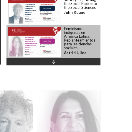
the Social Back into
the Social Sciences
John Keane
Feminismos
indígenas en
América Latina:
Replanteamientos
para las ciencias
sociales
Astrid Ulloa
⇩
Celdas a cielo
abierto: la
desechabilidad del
migrante forzado en
ciudades fronterizas
(Des)normalizar la
corrupción
administrativa: una
perspectiva desde
las organizaciones
públicas
Aciertos y
desaciertos: