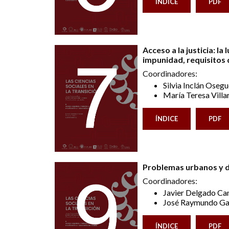
ÍNDICE
PDF
Acceso a la justicia: la
impunidad, requisitos
Coordinadores:
Silvia Inclán Oseg
María Teresa Villa
ÍNDICE
PDF
Problemas urbanos y de
Coordinadores:
Javier Delgado C
José Raymundo Ga
ÍNDICE
PDF