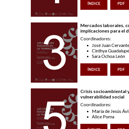
ÍNDICE
PDF
Mercados laborales, c
implicaciones para el d
Coordinadores:
José Juan Cervant
Cinthya Guadalupe
Sara Ochoa León
ÍNDICE
PDF
Crisis socioambiental y
vulnerabilidad social
Coordinadores:
María de Jesús Ávi
Alice Poma