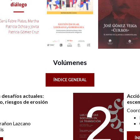
Volúmenes
ÍNDICE GENERAL
 desafíos actuales:
Acció
, riesgos de erosión
escen
Coord
arañon Lazcano
is
ÍN