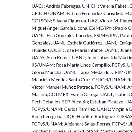
UACJ; Andrés Fábregas, UNICH; Valeria Falleti
CEIICH/UNAM; Fátima Fernández Christlieb, FCP
COLSON; Silvana Figueroa, UAZ; Víctor M. Figue
Miguel Ángel García Licona, ESIME/IPN; Pablo 
UANL; Elsa González Paredes, ESIME/IPN; Pablo
González, UANL; Esthela Gutiérrez, UANL; Enri
Hualde, COLEF; José María Infante, UANL ; Juan
UADY; Arun Kumar, UANL; Julio Labastida Martín
IIS/UNAM; Rosa María Lince Campillo, FCPyS, 
Gloria Mancha, UANL; Tapia Medardo, CRIM/UN
Mauricio Méndez Santa Cruz, CEIICH/UNAM; Re
Víctor Manuel Muñoz Patraca, FCPyS/UNAM; Arace
Martini, COLMEX; Estela Ortega, UANL; Isabel O
Pech Ceballos, SEP-Yucatán; Esteban Picazzo, UA
FCPyS/UNAM; Carlos Ramírez, UANL; Virginia Gu
Rioja Peregrina, UQR; Hipólito Rodríguez, CIESA
FCPyS/UNAM; Alejandra Salas-Porras, FCPyS/UN
Sánchez Noriega, FCPyS/UNAM; Martha Singer S