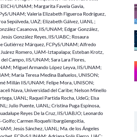
, CEIICH/UNAM; Margarita Favela Gavia,
yS/UNAM; Valeria Elizabeth Figueroa Rodríguez,
roa Sepúlveda, UAZ; Elizabeth Gálvez, UANL ;
González Casanova, IIS/UNAM; Edgar González,
 Jesús González Reyes, IIS/UABC; Rosaura
que Gutiérrez Márquez, FCPyS/UNAM; Alfredo
a Juárez Romero, UAM-Iztapalapa; Esteban Krotz,
 del Campo, IIS/UNAM; Sara Lara Flores,
UNAM; Miguel Armando López Leyva, IIS/UNAM;
AM; María Teresa Medina Bañuelos, UNISON;
né Millán IIS/UNAM; Felipe Mora, UNISON;
li Nava, Universidad del Caribe; Nelson Minello
rtega, UANL; Raquel Partida Rocha, UdeG; Elsa
NL; Julio Puente, UANL; Cristina Puga Espinosa,
adalupe Reyes De la Cruz, IIS/UABJO; Leonardo
S-Golfo; Carmen Roqueñí Ibargüengoitia,
AM; Jesús Sánchez, UANL; Ma. de los Ángeles
ochet, FCPyS/UNAM; Adriana Solís Fierro, UAC;