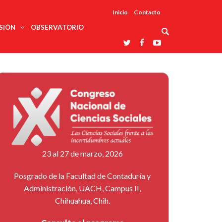
Inicio
Contacto
SIÓN
OBSERVATORIO
Asociaciones
udios
profesionales
onales
Grupos de
Reconoce
arrollo
trabajo
ar
La UDUALC
rcultural
os
A La
Redes
Universidad
cación
temáticas
De México
odología
Laboratorios
tico
En Su 475
as ciencias
Aniversario
nacionales
ales
Entidades
afines
d pública
23 al 27 de marzo, 2026
ajo social
ismo
Posgrado de la Facultad de Contaduría y
Administración, UACH, Campus II,
Chihuahua, Chih.