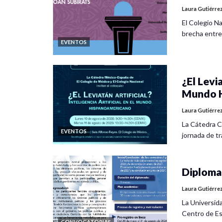
Laura Gutiérre
El Colegio Na
brecha entre
EVENTOS
¿El Levia
Mundo H
Laura Gutiérre
La Cátedra C
EVENTOS
jornada de tra
Diplomad
Laura Gutiérre
La Universid
Centro de Es
CONVOCATORIAS