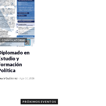
CONVOCATORIAS
Diplomado en
Estudio y
Formación
Política
0 veces compartido
aura Gutiérrez
-
Ago 07, 2026
1068 vistas
PRÓXIMOS EVENTOS