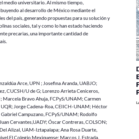
l medio universitario. Al mismo tiempo,
buyendo al desarrollo de México mediante el
les del país, generando propuestas para su solución y
plinas sociales, tal y como lo han estado haciendo
te precarias, una importante cantidad de
aís.
nzaldúa Arce, UPN ; Josefina Aranda, UABJO;
ez, CUCSH/U de G; Lorenzo Arrieta Ceniceros,
; Marcela Bravo Ahuja, FCPyS/UNAM; Carmen
L
ba, UQR; Jorge Cadena-Roa, CEIICH-UNAM; Héctor
: Gabriel Campuzano, FCPyS/UNAM; Rodolfo
Juan Cervantes,UADY; Óscar Contreras, COLSON;
el Alizal, UAM-Iztapalapa; Ana Rosa Duarte,
el,El Colegio Mexiquense; Marcos J. Estrada,