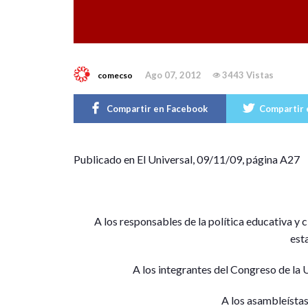
Ago 07, 2012
3443 Vistas
comecso
Compartir en Facebook
Compartir 
P
ublicado en El Universal, 09/11/09, página A27
A los responsables de la política educativa y c
esta
A los integrantes del Congreso de la 
A los asambleístas 