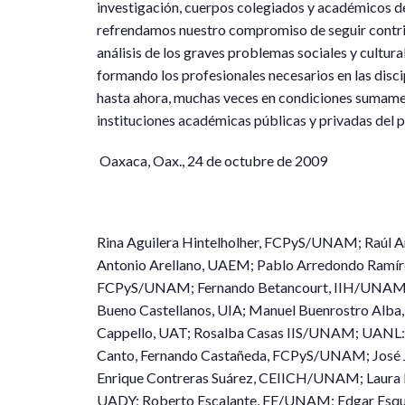
investigación, cuerpos colegiados y académicos de
refrendamos nuestro compromiso de seguir contri
análisis de los graves problemas sociales y cultura
formando los profesionales necesarios en las disci
hasta ahora, muchas veces en condiciones sumamen
instituciones académicas públicas y privadas del p
Oaxaca, Oax., 24 de octubre de 2009
Rina Aguilera Hintelholher, FCPyS/UNAM; Raúl A
Antonio Arellano, UAEM; Pablo Arredondo Ramír
FCPyS/UNAM; Fernando Betancourt, IIH/UNAM
Bueno Castellanos, UIA; Manuel Buenrostro Al
Cappello, UAT; Rosalba Casas IIS/UNAM; UANL
Canto, Fernando Castañeda, FCPyS/UNAM; José 
Enrique Contreras Suárez, CEIICH/UNAM; Laura D
UADY; Roberto Escalante, FE/UNAM; Edgar Esquiv