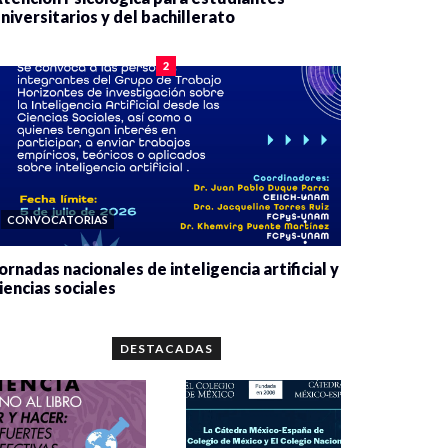
niversitarios y del bachillerato
0 veces compartido
2084 vistas
2
CONVOCATORIAS
ornadas nacionales de inteligencia artificial y
iencias sociales
0 veces compartido
5667 vistas
DESTACADAS