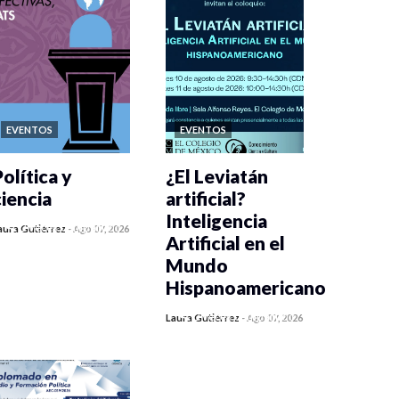
EVENTOS
EVENTOS
olítica y
¿El Leviatán
ciencia
artificial?
Inteligencia
0 veces compartido
aura Gutiérrez
-
Ago 07, 2026
Artificial en el
290 vistas
Mundo
Hispanoamericano
0 veces compartido
Laura Gutiérrez
-
Ago 07, 2026
308 vistas