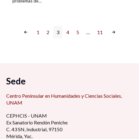
problemas de…
1
2
3
4
5
…
11
Sede
Centro Peninsular en Humanidades y Ciencias Sociales,
UNAM
CEPHCIS - UNAM
Ex Sanatorio Rendón Peniche
C. 43 SN, Industrial, 97150
Mérida, Yuc.